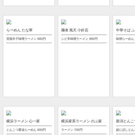
らーめん たな華
麺者 風天 小針店
中華そば 
背脂辛子味噌ラーメン
980円
シビ辛味噌ラーメン
980円
味噌らーめん
横浜ラーメン 心一家
横浜家系ラーメン のぶ家
新潟とんこ
とんこつ醤油らーめん
800円
ラーメン
700円
超にぼしとん