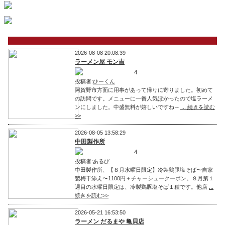
2026-08-08 20:08:39
ラーメン屋 モン吉
4
投稿者:
ひーくん
阿賀野市方面に用事があって帰りに寄りました。初めて
の訪問です。メニューに一番人気ぽかったので塩ラーメ
ンにしました。中盛無料が嬉しいですね～
... 続きを読む
>>
2026-08-05 13:58:29
中田製作所
4
投稿者:
あるび
中田製作所、【８月水曜日限定】冷製鶏豚塩そば〜自家
製梅干添え〜1100円＋チャーシュークーポン。８月第１
週目の水曜日限定は、冷製鶏豚塩そば１種です。他店
...
続きを読む>>
2026-05-21 16:53:50
ラーメン だるまや 亀貝店