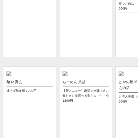
猫つけめん 
960円
麺や 真玄
らーめん 八起
とやの屋 MI
之内店
油そば和え麺
1000円
【新メニュー】麻婆まぜ麺（追い
飯付き）※選べる辛さ大・中・小
台湾大唐揚（
1200円
990円