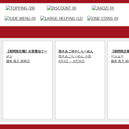
(29)
(0)
(0)
(0)
(12)
(0)
【期間限定麺】生姜醤油ラー
焼きあご冷やしらーめん
【期間限定
メン
焼きあごらーめん 小池
ーシュー
麺者 風天 新崎店
6月1日 ～ 9月31日
麺者 風天 