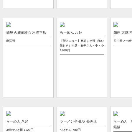
麺屋 Aishin愛心 河渡本店
らーめん 八起
麺家 太威 
麻婆麺
【新メニュー】麻婆まぜ麺（追い
四川風マーボ
飯付き）※選べる辛さ大・中・小
1200円
らーめん 八起
ラーメン亭 孔明 長潟店
らーめん 
銀猫
3種のつけ麺
1120円
つけめん
780円