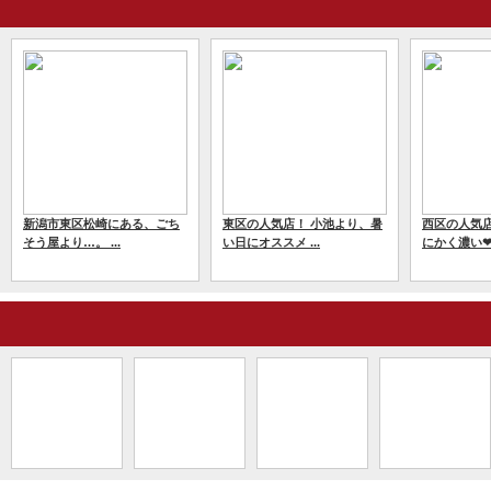
新潟市東区松崎にある、ごち
東区の人気店！ 小池より、暑
西区の人気店
そう屋より…。 ...
い日にオススメ ...
にかく濃い❤唯