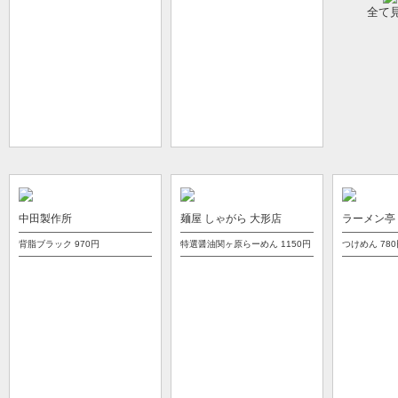
全て
中田製作所
麺屋 しゃがら 大形店
ラーメン亭 
背脂ブラック
970円
特選醤油関ヶ原らーめん
1150円
つけめん
78