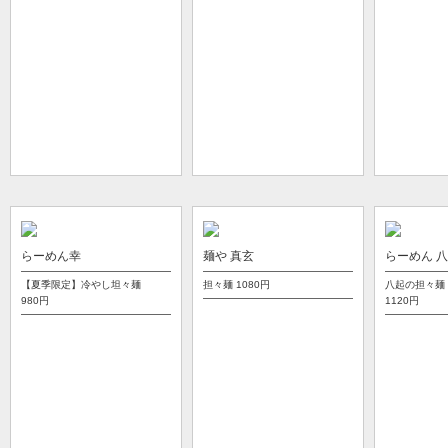
らーめん幸
麺や 真玄
らーめん 
【夏季限定】冷やし坦々麺
担々麺
1080円
八起の担々麺
980円
1120円