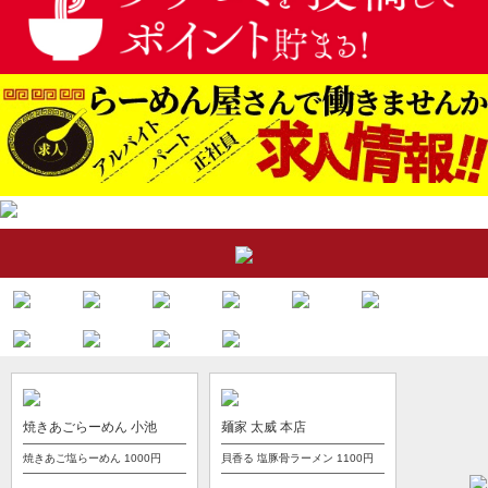
焼きあごらーめん 小池
麺家 太威 本店
焼きあご塩らーめん
1000円
貝香る 塩豚骨ラーメン
1100円