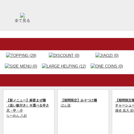
全て見る
(29)
(0)
(0)
(0)
(12)
(0)
【新メニュー】麻婆まぜ麺
【期間限定】みそつけ麺
【期間限定
（追い飯付き）※選べる辛さ
ぼん蔵
チャーシュ
大・中・小
麺者 風天 
らーめん 八起