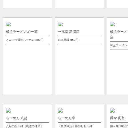
横浜ラーメン 心一家
一風堂 新潟店
横浜ラーメ
店
とんこつ醤油らーめん
800円
白丸元味
850円
味玉ラーメン
らーめん 八起
らーめん幸
麺や 真玄
八起の担々麺【刺激の地辛】
【夏季限定】冷やし坦々麺
担々麺
1080