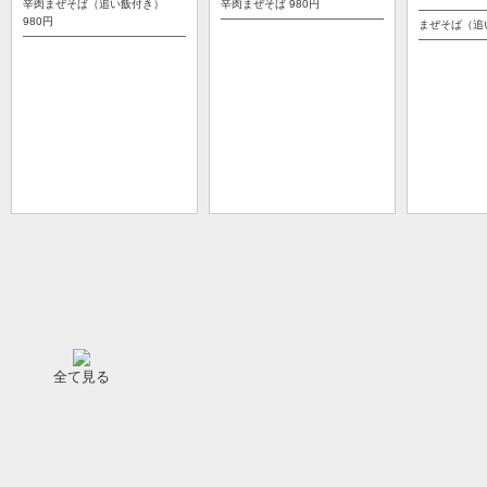
辛肉まぜそば（追い飯付き）
辛肉まぜそば
980円
980円
まぜそば（追
全て見る