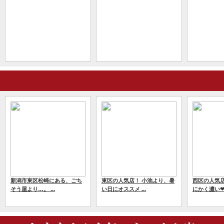
新潟市東区松崎にある、ごち
東区の人気店！ 小池より、暑
西区の人気店
そう屋より…。 ...
い日にオススメ ...
にかく濃い❤唯