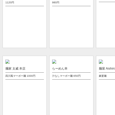
1120円
980円
麺家 太威 本店
らーめん幸
麺屋 Aish
四川風マーボー麺
1000円
汁なしマーボー麺
650円
麻婆麺