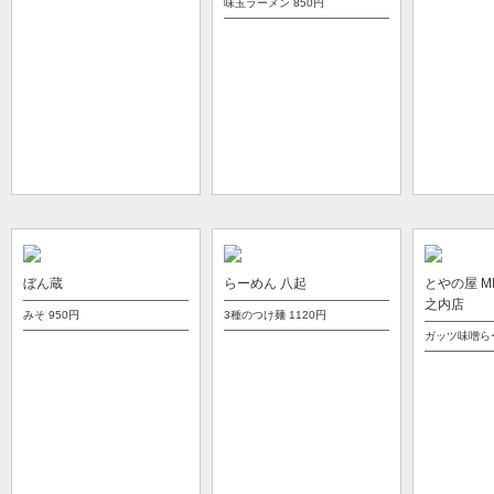
味玉ラーメン
850円
ぼん蔵
らーめん 八起
とやの屋 MI
之内店
みそ
950円
3種のつけ麺
1120円
ガッツ味噌ら