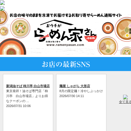
新潟油そば 柿川亭 白山市場店
麺屋 しゃがら 大形店
東京発祥！油そば専門店「柿
8月の限定麺！冷やしぶっかけ
川亭 白山市場店」よりお得
2026/07/30 14:11
なクーポンの ...
全て見
2026/07/31 10:06