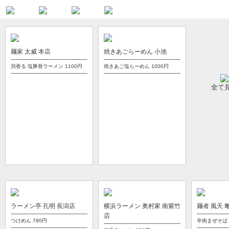
麺家 太威 本店
焼きあごらーめん 小池
貝香る 塩豚骨ラーメン
1100円
焼きあご塩らーめん
1000円
全て
ラーメン亭 孔明 長潟店
横浜ラーメン 奥村家 南紫竹
麺者 風天 
店
つけめん
780円
辛肉まぜそば