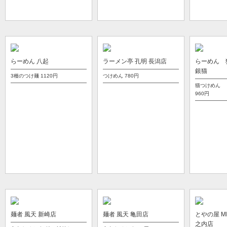
らーめん 八起
ラーメン亭 孔明 長潟店
らーめん 
銀猫
3種のつけ麺
1120円
つけめん
780円
猫つけめん 
960円
麺者 風天 新崎店
麺者 風天 亀田店
とやの屋 MI
之内店