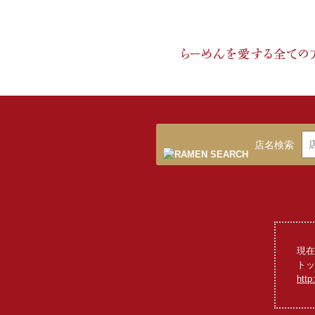
店名検索
現在
トッ
http