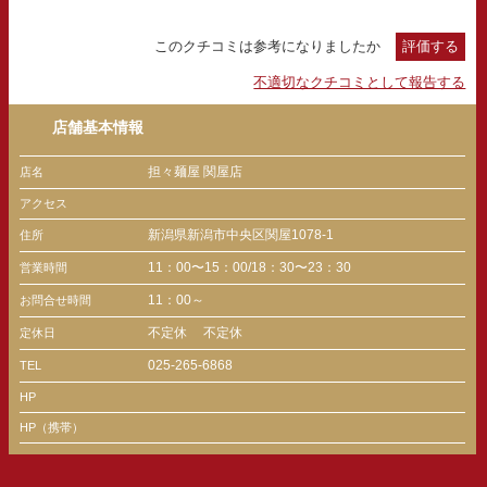
このクチコミは参考になりましたか
評価する
不適切なクチコミとして報告する
店舗基本情報
担々麺屋 関屋店
店名
アクセス
新潟県新潟市中央区関屋1078-1
住所
11：00〜15：00/18：30〜23：30
営業時間
11：00～
お問合せ時間
不定休
不定休
定休日
025-265-6868
TEL
HP
HP（携帯）