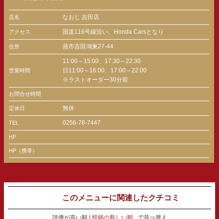
なおじ 吉田店
店名
国道116号線沿い、Honda Carsとなり
アクセス
燕市吉田鴻巣27-44
住所
11:00～15:00、17:30～22:30
日11:00～16:00、17:00～22:00
営業時間
※ラストオーダー30分前
お問合せ時間
無休
定休日
0256-78-7447
TEL
HP
HP（携帯）
このメニューに関連したクチコミ
評価が高い順
投稿の新しい順
で並べ替え