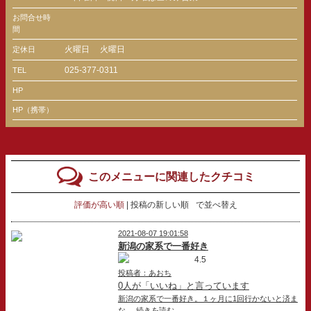
お問合せ時
間
火曜日
火曜日
定休日
025-377-0311
TEL
HP
HP（携帯）
このメニューに関連したクチコミ
評価が高い順
投稿の新しい順
で並べ替え
2021-08-07 19:01:58
新潟の家系で一番好き
4.5
投稿者：あおち
0人が「いいね」と言っています
新潟の家系で一番好き。１ヶ月に1回行かないと済ま
な ...続きを読む