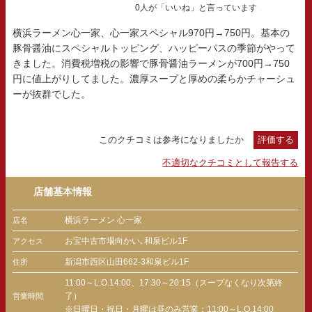
0人が「いいね」と言っています
横浜ラーメン心一家、心一家スペシャル970円→750円。基本の
豚骨醤油にスペシャルトッピング、ハッピーパスの季節がやって
きました。消費税増税の影響で豚骨醤油ラーメンが700円→750
円に値上がりしてました。濃厚スープと厚めの柔らかチャーシュ
ーが抜群でした。
このクチコミは参考になりましたか
評価する
不適切なクチコミとして報告する
店舗基本情報
横浜ラーメン 心一家
店名
お宝中古市場向かい､和泉ビル1F
アクセス
新潟市西区山田662-3和泉ビル1F
住所
11:00～L.O.14:00、17:30～20:15（スープなくなり次第終
了）
営業時間
※日曜日・祝日・月曜は昼のみ営業：11:00～L.O.14:00