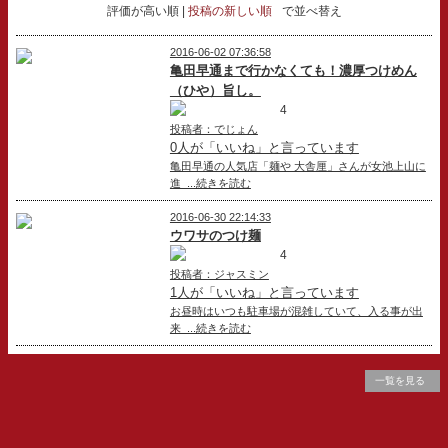
評価が高い順
投稿の新しい順
で並べ替え
2016-06-02 07:36:58
亀田早通まで行かなくても！濃厚つけめん
（ひや）旨し。
4
投稿者：でじょん
0人が「いいね」と言っています
亀田早通の人気店「麺や 大舎厘」さんが女池上山に
進 ...続きを読む
2016-06-30 22:14:33
ウワサのつけ麺
4
投稿者：ジャスミン
1人が「いいね」と言っています
お昼時はいつも駐車場が混雑していて、入る事が出
来 ...続きを読む
一覧を見る