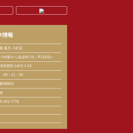
本情報
者 風天 小針店
R小針駅から徒歩約7分／R116沿い
潟市西区小針5-1-53
1：00～21：00
業時間内
休
5-201-7776