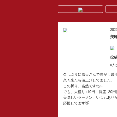
2022
美
投稿
0人
久しぶりに風天さんで焦がし醤
久々来たら値上げしてました。
この折り、当然ですね✨
でも、大盛り+10円、特盛+20
美味しいラーメン、いつもあり
応援してます👋