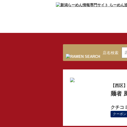
店名検索
【西区
麺者 
クチコ
クーポン