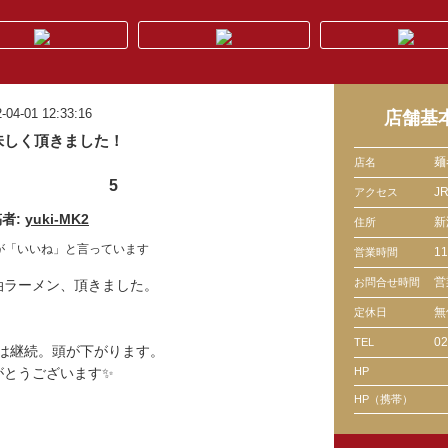
-04-01 12:33:16
店舗基
味しく頂きました！
麺
店名
5
J
アクセス
者:
yuki-MK2
新
住所
が「いいね」と言っています
1
営業時間
営
お問合せ時間
油ラーメン、頂きました。
無
定休日
02
TEL
円は継続。頭が下がります。
がとうございます✨
HP
HP（携帯）