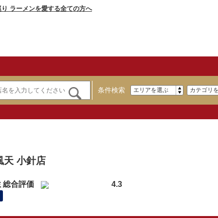
条件検索
】
風天 小針店
ミ総合評価
4.3