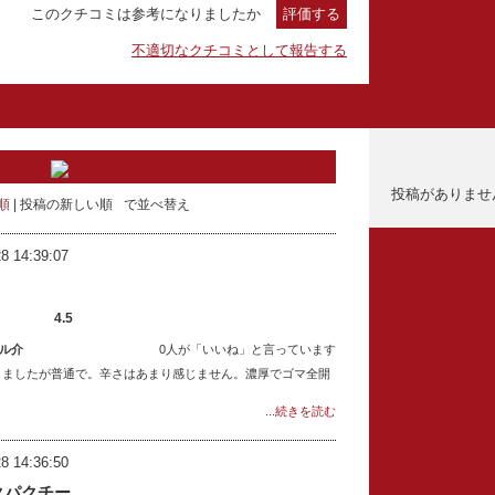
このクチコミは参考になりましたか
評価する
不適切なクチコミとして報告する
投稿がありませ
順
投稿の新しい順
で並べ替え
8 14:39:07
4.5
ル介
0人が「いいね」と言っています
りましたが普通で。辛さはあまり感じません。濃厚でゴマ全開
...続きを読む
8 14:36:50
クパクチー