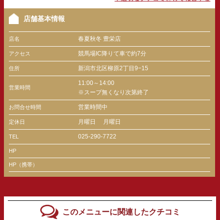
店舗基本情報
春夏秋冬 豊栄店
店名
競馬場IC降りて車で約7分
アクセス
新潟市北区柳原2丁目9−15
住所
11:00～14:00
営業時間
※スープ無くなり次第終了
営業時間中
お問合せ時間
月曜日
月曜日
定休日
025-290-7722
TEL
HP
HP（携帯）
このメニューに関連したクチコミ