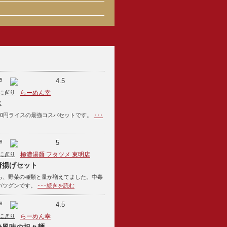
5
4.5
にぎり
らーめん幸
ス
10円ライスの最強コスパセットです。
･･･
8
5
にぎり
極濃湯麺 フタツメ 東明店
唐揚げセット
ら、野菜の種類と量が増えてました。中毒
バツグンです。
･･･続きを読む
8
4.5
にぎり
らーめん幸