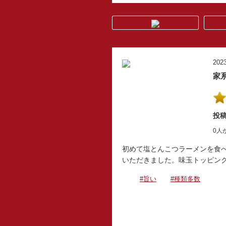
2023
家
投稿
0人
初めて塩とんこつラーメンを食
いただきました。味玉トッピン
#旨い
#種類多数