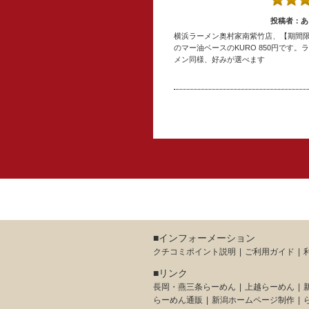
投稿者：あ
横浜ラーメン奥村家南紫竹店、【期間限定】
のマー油ベースのKURO 850円です。
メン同様、好みが選べます
■インフォーメーション
クチコミポイント説明
ご利用ガイド
■リンク
長岡・燕三条らーめん
上越らーめん
らーめん通販
新潟ホームページ制作