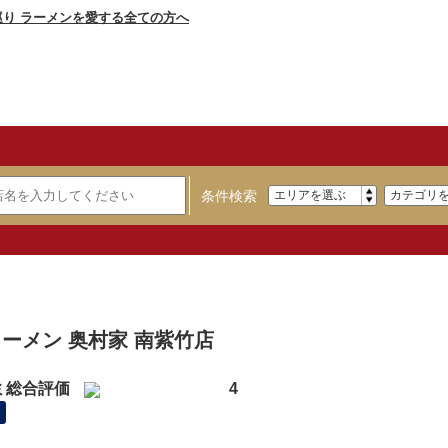
条件検索
】
ーメン 奥村家 南紫竹店
ミ総合評価
4