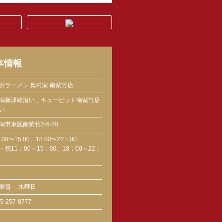
本情報
浜ラーメン 奥村家 南紫竹店
潟新津線沿い、キューピット南紫竹店
い
潟市東区南紫竹2-6-28
1:00〜15:00、18:00〜22：00
・祝11：00～15：00、18：00～22：
曜日
水曜日
5-257-8777