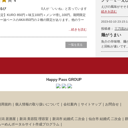
クリーミーえ
4
えびの風味がそそ
るび
0人が「いいね」と言っています
続きを読む
KURO 850円＋味玉100円＋メンマ増し100円。期間限定
ラー油ベースのAKA 850円の２種の限定があります。他のラー
2023-02-10 23:15:1
投稿者：
三刀流お
...続きを読む
麺がうまい
魚介の辛味噌、麺
一覧を見る
と回転が速いです
Happy Pass GROUP
利用規約
個人情報の取り扱いについて
会社案内
サイトマップ
お問合せ
新潟 居酒屋
新潟 美容院 理容室
新潟市 結婚式 二次会
仙台市 結婚式 二次会
群
らーめんポータルサイト作成プログラム