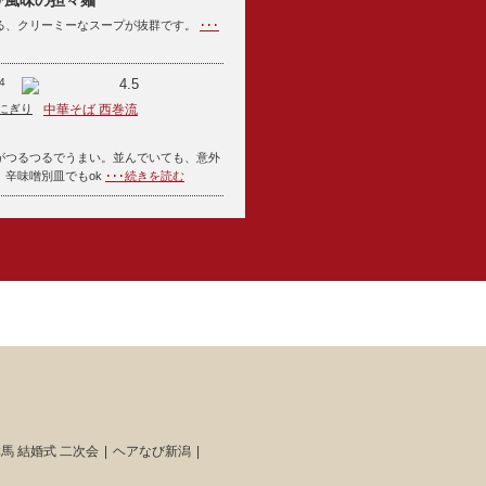
ひ風味の担々麺
る、クリーミーなスープが抜群です。
･･･
4
4.5
にぎり
中華そば 西巻流
がつるつるでうまい。並んでいても、意外
。辛味噌別皿でもok
･･･続きを読む
馬 結婚式 二次会
ヘアなび新潟