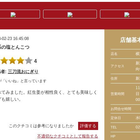
-02-23 16:45:08
店舗基
系の塩とんこつ
横
店名
4
新
アクセス
向
者:
三刀流おにぎり
新
住所
が「いいね」と言っています
1
べてみました。紅生姜が相性良く、とても美味しく
日
営業時間
グも嬉しい。
00
お問合せ時間
水
定休日
このクチコミは参考になりましたか
評価する
02
TEL
不適切なクチコミとして報告する
HP