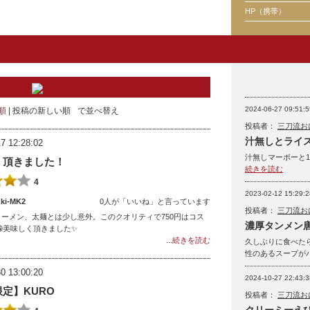
HP（携帯）
2024-06-27 09:51:5
順
投稿の新しい順
で並べ替え
投稿者：
三刀流お
汁無しとライ
7 12:28:02
汁無しマーボーと
く頂きました！
続きを読む
4
2023-02-12 15:29:2
i-MK2
0人が「いいね」と言っています
投稿者：
三刀流お
ーメン、太麺とは少し意外。このクオリティで750円はコス
濃厚タンメン
😁美味しく頂きました✨
...続きを読む
久しぶりに食べた
性のあるスープが
0 13:00:20
2024-10-27 22:43:3
定】KURO
投稿者：
三刀流お