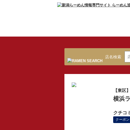
店名検索
【東区
横浜ラ
クチコ
クーポン