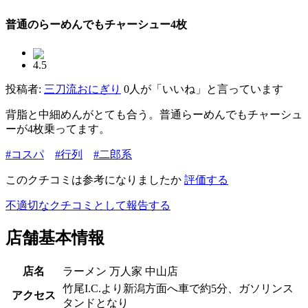
普通のらーめんでもチャーシュー4枚
4.5
投稿者:
三刀流おにぎり
0人が「いいね」と言っています
背脂と中細めんがとても合う。普通らーめんでもチャーシュ
ーが4枚乗ってます。
#コスパ
#行列
#二郎系
このクチコミは参考になりましたか
評価する
不適切なクチコミとして報告する
店舗基本情報
店名
ラーメン 万人家 中山店
竹尾I.C.より新潟方面へ車で約5分、ガソリンス
アクセス
タンドとなり