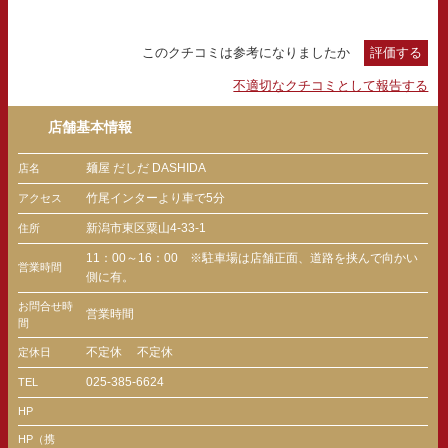
このクチコミは参考になりましたか
評価する
不適切なクチコミとして報告する
店舗基本情報
麺屋 だしだ DASHIDA
店名
竹尾インターより車で5分
アクセス
新潟市東区粟山4-33-1
住所
11：00～16：00 ※駐車場は店舗正面、道路を挟んで向かい
営業時間
側に有。
お問合せ時
営業時間
間
不定休
不定休
定休日
025-385-6624
TEL
HP
HP（携