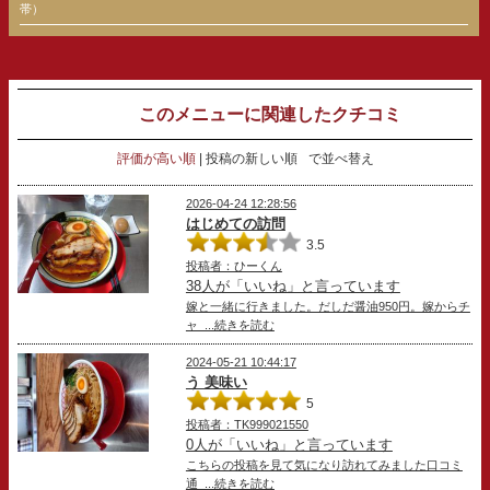
帯）
このメニューに関連したクチコミ
評価が高い順
投稿の新しい順
で並べ替え
2026-04-24 12:28:56
はじめての訪問
3.5
投稿者：ひーくん
38人が「いいね」と言っています
嫁と一緒に行きました。だしだ醤油950円。嫁からチ
ャ ...続きを読む
2024-05-21 10:44:17
う 美味い
5
投稿者：TK999021550
0人が「いいね」と言っています
こちらの投稿を見て気になり訪れてみました口コミ
通 ...続きを読む