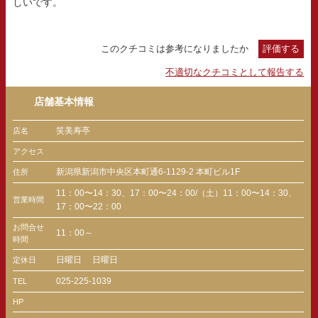
しいです。
このクチコミは参考になりましたか
評価する
不適切なクチコミとして報告する
店舗基本情報
笑美寿亭
店名
アクセス
新潟県新潟市中央区本町通6-1129-2 本町ビル1F
住所
11：00〜14：30、17：00〜24：00/（土）11：00〜14：30、
営業時間
17：00〜22：00
お問合せ
11：00～
時間
日曜日
日曜日
定休日
025-225-1039
TEL
HP