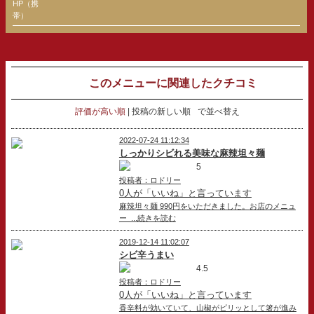
HP（携
帯）
このメニューに関連したクチコミ
評価が高い順
投稿の新しい順
で並べ替え
2022-07-24 11:12:34
しっかりシビれる美味な麻辣坦々麺
5
投稿者：ロドリー
0人が「いいね」と言っています
麻辣坦々麺 990円をいただきました。お店のメニュ
ー ...続きを読む
2019-12-14 11:02:07
シビ辛うまい
4.5
投稿者：ロドリー
0人が「いいね」と言っています
香辛料が効いていて、山椒がピリッとして箸が進み