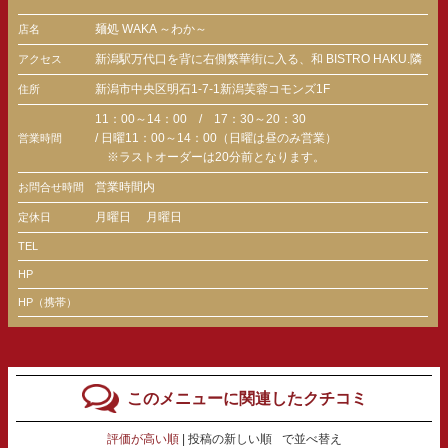
麺処 WAKA ～わか～
店名
新潟駅万代口を背に右側繁華街に入る、和 BISTRO HAKU.隣
アクセス
新潟市中央区明石1-7-1新潟芙蓉コモンズ1F
住所
11：00～14：00 / 17：30～20：30
/ 日曜11：00～14：00（日曜は昼のみ営業）
営業時間
※ラストオーダーは20分前となります。
営業時間内
お問合せ時間
月曜日
月曜日
定休日
TEL
HP
HP（携帯）
このメニューに関連したクチコミ
評価が高い順
投稿の新しい順
で並べ替え