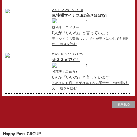
2024-03-30 13:07:18
麻辣麺マイナス3は辛さほぼなし
4
投稿者：ロドリー
0人が「いいね」と言っています
辛さなくても美味しい。ですが辛さに少しでも耐性
が ...続きを読む
2022-10-27 13:21:25
オススメです！
5
投稿者：みゅう♥
0人が「いいね」と言っています
初めての来店。まずは辛くない通常の、つけ麺を注
文 ...続きを読む
一覧を見る
Happy Pass GROUP