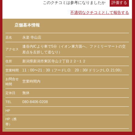
このクチコミは参考になりましたか
評価する
不適切なクチコミとして報告する
店舗基本情報
永楽 寺山店
店名
逢谷内ICより車で5分（イオン東方面へ、ファミリーマートの交
アクセス
差点を左折して道なり）
新潟県新潟市東区寺山２丁目２２−１２
住所
11：00〜21：30（フードL.O. 20：30/ ドリンクL.O. 21:00）
営業時間
お問合せ
営業時間内
時間
無休
定休日
080-8406-0208
TEL
HP
HP（携
帯）