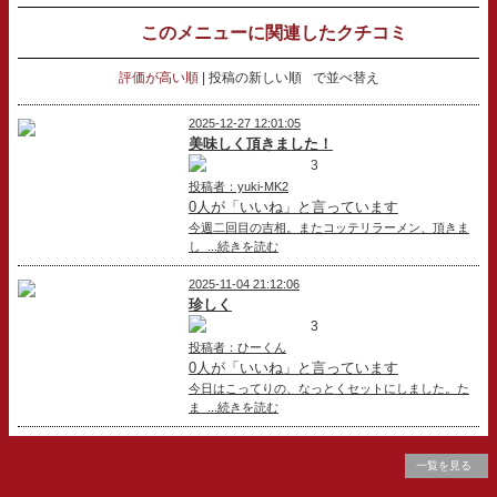
このメニューに関連したクチコミ
評価が高い順
投稿の新しい順
で並べ替え
2025-12-27 12:01:05
美味しく頂きました！
3
投稿者：yuki-MK2
0人が「いいね」と言っています
今週二回目の吉相。またコッテリラーメン、頂きま
し ...続きを読む
2025-11-04 21:12:06
珍しく
3
投稿者：ひーくん
0人が「いいね」と言っています
今日はこってりの、なっとくセットにしました。た
ま ...続きを読む
一覧を見る