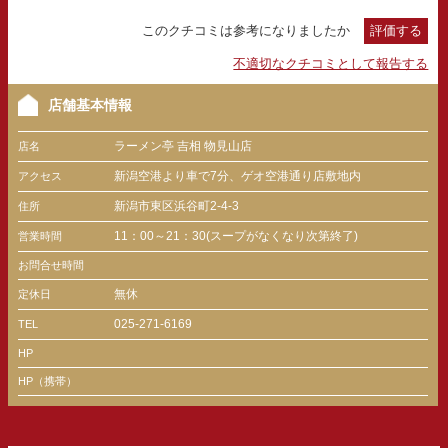
このクチコミは参考になりましたか
評価する
不適切なクチコミとして報告する
店舗基本情報
ラーメン亭 吉相 物見山店
店名
新潟空港より車で7分、ゲオ空港通り店敷地内
アクセス
新潟市東区浜谷町2-4-3
住所
11：00～21：30(スープがなくなり次第終了)
営業時間
お問合せ時間
無休
定休日
025-271-6169
TEL
HP
HP（携帯）