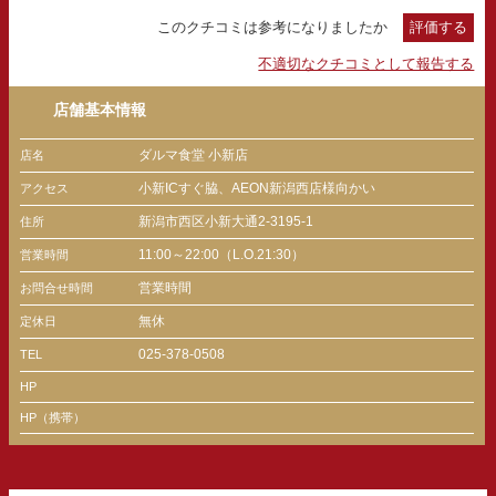
このクチコミは参考になりましたか
評価する
不適切なクチコミとして報告する
店舗基本情報
ダルマ食堂 小新店
店名
小新ICすぐ脇、AEON新潟西店様向かい
アクセス
新潟市西区小新大通2-3195-1
住所
11:00～22:00（L.O.21:30）
営業時間
営業時間
お問合せ時間
無休
定休日
025-378-0508
TEL
HP
HP（携帯）