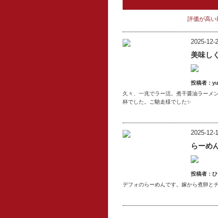
評価が高い
2025-12-2
美味し
投稿者：yuk
久々、一兆でラー活。煮干醤油ラーメ
杯でした。ご馳走様でした✨
2025-12-1
らーめ
投稿者：ひ
デフォのらーめんです。嫁から煮卵と