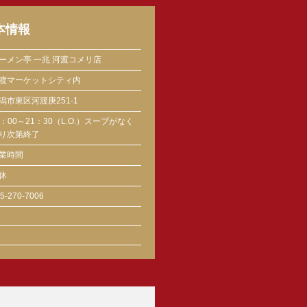
本情報
ーメン亭 一兆 河渡コメリ店
渡マーケットシティ内
潟市東区河渡庚251-1
1：00～21：30（L.O.）スープがなく
り次第終了
業時間
休
5-270-7006