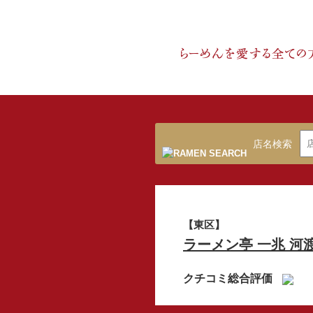
店名検索
【東区】
ラーメン亭 一兆 河
クチコミ総合評価