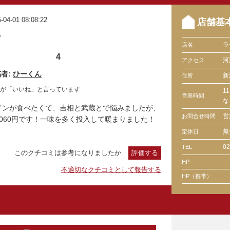
-04-01 08:08:22
店舗基
1
ラ
店名
4
河
アクセス
者:
ひーくん
新
住所
人が「いいね」と言っています
1
営業時間
な
メンが食べたくて、吉相と武蔵とで悩みましたが、
営
お問合せ時間
060円です！一味を多く投入して暖まりました！
無
定休日
02
TEL
このクチコミは参考になりましたか
評価する
HP
不適切なクチコミとして報告する
HP（携帯）