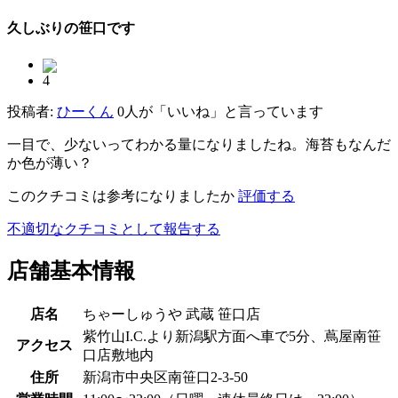
久しぶりの笹口です
4
投稿者:
ひーくん
0人が「いいね」と言っています
一目で、少ないってわかる量になりましたね。海苔もなんだ
か色が薄い？
このクチコミは参考になりましたか
評価する
不適切なクチコミとして報告する
店舗基本情報
店名
ちゃーしゅうや 武蔵 笹口店
紫竹山I.C.より新潟駅方面へ車で5分、蔦屋南笹
アクセス
口店敷地内
住所
新潟市中央区南笹口2-3-50