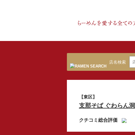
店名検索
【東区】
支那そば ぐわらん洞
クチコミ総合評価