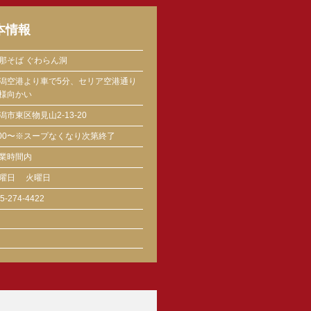
本情報
那そば ぐわらん洞
潟空港より車で5分、セリア空港通り
様向かい
潟市東区物見山2-13-20
:00〜※スープなくなり次第終了
業時間内
曜日
火曜日
5-274-4422