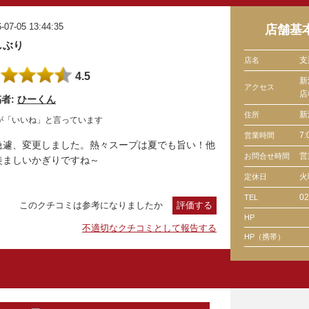
-07-05 13:44:35
店舗基
しぶり
支
店名
4.5
新
アクセス
店
者:
ひーくん
新
住所
が「いいね」と言っています
7
営業時間
急遽、変更しました。熱々スープは夏でも旨い！他
営
お問合せ時間
羨ましいかぎりですね～
火
定休日
02
TEL
このクチコミは参考になりましたか
評価する
HP
不適切なクチコミとして報告する
HP（携帯）