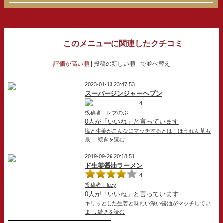
このメニューに関連したクチコミ
評価が高い順
投稿の新しい順
で並べ替え
2023-01-13 23:47:53
スーパージンジャーヘブン
4
投稿者：レフのぶ
0人が「いいね」と言っています
塩と生姜がこんなにマッチするとは！ほうれん草も
最 ...続きを読む
2019-09-26 20:18:51
ド生姜醤油ラーメン
4
投稿者：lucy
0人が「いいね」と言っています
キリッとした生姜と味わい深い醤油がマッチしてい
ま ...続きを読む