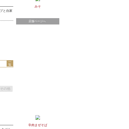
みそ
ープと自家
店舗ページへ
一
覧
その他
辛肉まぜそば