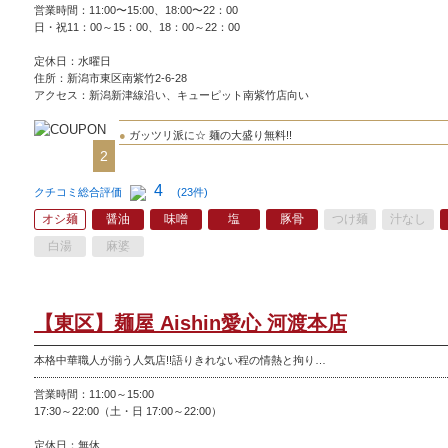
営業時間：11:00〜15:00、18:00〜22：00
日・祝11：00～15：00、18：00～22：00
定休日：
水曜日
住所：新潟市東区南紫竹2-6-28
アクセス：新潟新津線沿い、キューピット南紫竹店向い
●
ガッツリ派に☆ 麺の大盛り無料!!
2
4
クチコミ総合評価
(23件)
オシ麺
醤油
味噌
塩
豚骨
つけ麺
汁なし
白湯
麻婆
【東区】麺屋 Aishin愛心 河渡本店
本格中華職人が揃う人気店!!語りきれない程の情熱と拘り…
営業時間：11:00～15:00
17:30～22:00（土・日 17:00～22:00）
定休日：無休