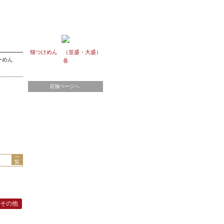
猫つけめん （並盛・大盛）
らーめん
各
店舗ページへ
一
覧
その他