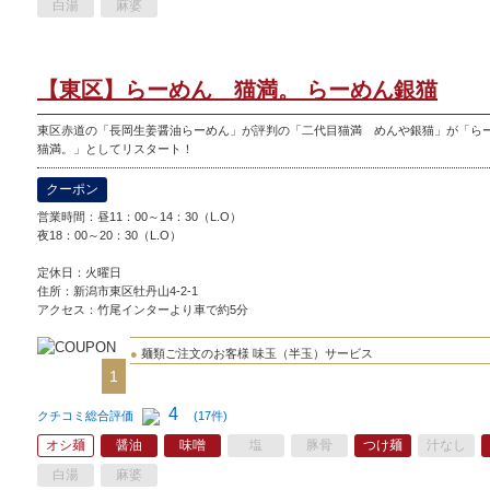
白湯
麻婆
【東区】らーめん 猫満。 らーめん銀猫
東区赤道の「長岡生姜醤油らーめん」が評判の「二代目猫満 めんや銀猫」が「
猫満。」としてリスタート！
クーポン
営業時間：昼11：00～14：30（L.O）
夜18：00～20：30（L.O）
定休日：
火曜日
住所：新潟市東区牡丹山4-2-1
アクセス：竹尾インターより車で約5分
●
麺類ご注文のお客様 味玉（半玉）サービス
1
4
クチコミ総合評価
(17件)
オシ麺
醤油
味噌
塩
豚骨
つけ麺
汁なし
白湯
麻婆