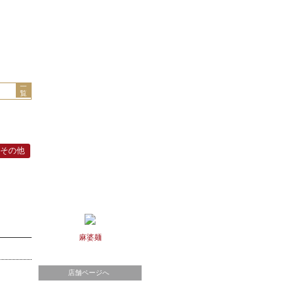
一
覧
その他
麻婆麺
店舗ページへ