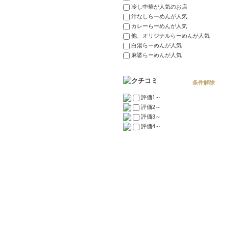
冷し中華が人気のお店
汁なしらーめんが人気
カレーらーめんが人気
他、オリジナルらーめんが人気
白湯らーめんが人気
麻婆らーめんが人気
条件解除
評価1～
評価2～
評価3～
評価4～