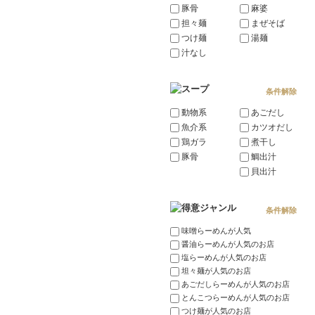
豚骨
麻婆
担々麺
まぜそば
つけ麺
湯麺
汁なし
条件解除
動物系
あごだし
魚介系
カツオだし
鶏ガラ
煮干し
豚骨
鯛出汁
貝出汁
条件解除
味噌らーめんが人気
醤油らーめんが人気のお店
塩らーめんが人気のお店
坦々麺が人気のお店
あごだしらーめんが人気のお店
とんこつらーめんが人気のお店
つけ麺が人気のお店