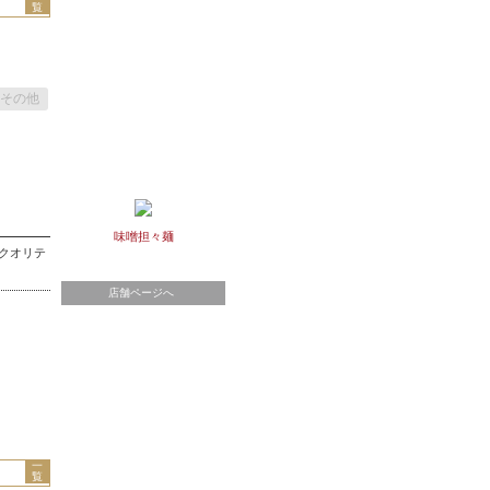
覧
その他
味噌担々麺
イクオリテ
店舗ページへ
一
覧