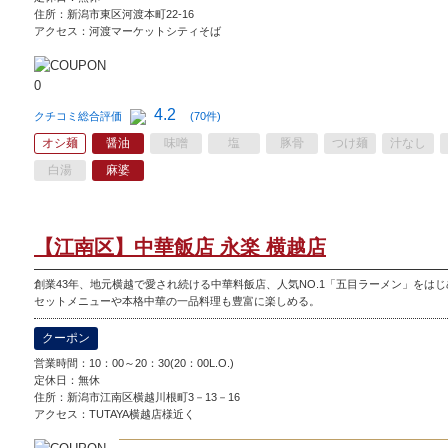
住所：新潟市東区河渡本町22-16
アクセス：河渡マーケットシティそば
4.2
クチコミ総合評価
(70件)
オシ麺
醤油
味噌
塩
豚骨
つけ麺
汁なし
白湯
麻婆
【江南区】中華飯店 永楽 横越店
創業43年、地元横越で愛され続ける中華料飯店、人気NO.1「五目ラーメン」をは
セットメニューや本格中華の一品料理も豊富に楽しめる。
クーポン
営業時間：10：00～20：30(20：00L.O.)
定休日：無休
住所：新潟市江南区横越川根町3－13－16
アクセス：TUTAYA横越店様近く