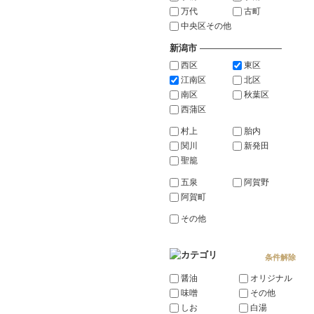
万代
古町
中央区その他
新潟市
―――――――――
西区
東区
江南区
北区
南区
秋葉区
西蒲区
村上
胎内
関川
新発田
聖籠
五泉
阿賀野
阿賀町
その他
条件解除
醤油
オリジナル
味噌
その他
しお
白湯