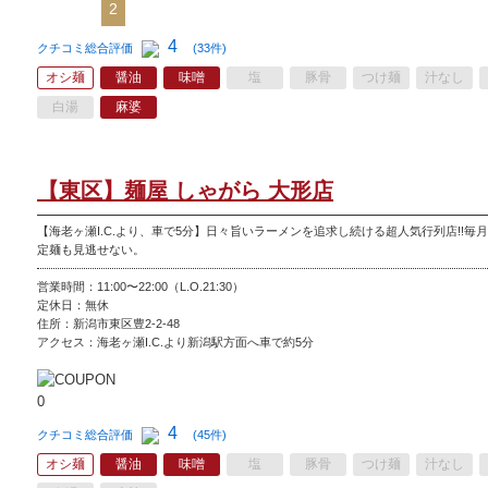
2
4
クチコミ総合評価
(33件)
オシ麺
醤油
味噌
塩
豚骨
つけ麺
汁なし
白湯
麻婆
【東区】麺屋 しゃがら 大形店
【海老ヶ瀬I.C.より、車で5分】日々旨いラーメンを追求し続ける超人気行列店!!毎
定麺も見逃せない。
営業時間：11:00〜22:00（L.O.21:30）
定休日：無休
住所：新潟市東区豊2-2-48
アクセス：海老ヶ瀬I.C.より新潟駅方面へ車で約5分
4
クチコミ総合評価
(45件)
オシ麺
醤油
味噌
塩
豚骨
つけ麺
汁なし