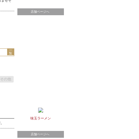
るまぜそ
店舗ページへ
一
覧
その他
味玉ラーメン
虜。
店舗ページへ