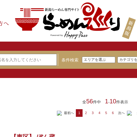
条件検索
56
1
10
全
件中
-
件表示
最初へ
次へ
1
2
3
4
5
6