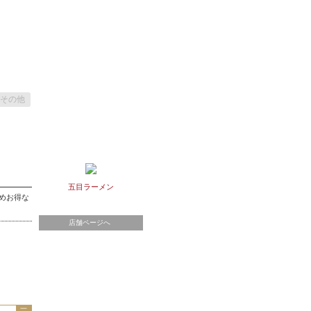
その他
五目ラーメン
じめお得な
店舗ページへ
一