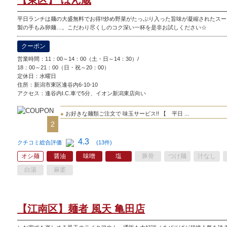
【東区】 ぼん蔵
平日ランチは麺の大盛無料でお得!!炒め野菜がたっぷり入った旨味が凝縮されたス
製の手もみ卵麺…。こだわり尽くしのコク深い一杯を是非お試しください☆
クーポン
営業時間：11：00～14：00（土・日～14：30）/
18：00～21：00（日・祝～20：00）
定休日：
水曜日
住所：新潟市東区逢谷内6-10-10
アクセス：逢谷内I.C.車で5分、イオン新潟東店向い
●
お好きな麺類ご注文で 味玉サービス!! 【 平日 ...
2
4.3
クチコミ総合評価
(13件)
オシ麺
醤油
味噌
塩
豚骨
つけ麺
汁なし
白湯
麻婆
【江南区】麺者 風天 亀田店