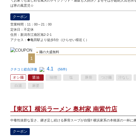
＼お家でも楽しめる風天のテイクアウト・通販も大好評／まぜそばが超絶人気を誇
ば界の風雲児☆
クーポン
営業時間：11：00～21：00
定休日：
不定休
住所：新潟市江南区旭2-2-1
アクセス：◆亀田駅より徒歩5分（ひらせい様近く）
●
麺の大盛無料
1
4.1
クチコミ総合評価
(56件)
オシ麺
醤油
味噌
塩
豚骨
つけ麺
汁なし
白湯
麻婆
【東区】横浜ラーメン 奥村家 南紫竹店
中毒性抜群な旨さ、継ぎ足し続ける豚骨スープが自慢!! 横浜家系の本格派の一杯に
クーポン