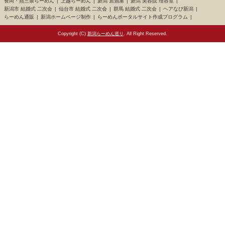
長岡・燕三条らーめん
上越らーめん
新潟 居酒屋
新潟 美容院 理容室
新潟市 結婚式 二次会
仙台市 結婚式 二次会
群馬 結婚式 二次会
ヘアなび新潟
らーめん通販
新潟ホームページ制作
らーめんポータルサイト作成プログラム
Copyright (C)
新潟らーめん巡り
. All Right Reserved.