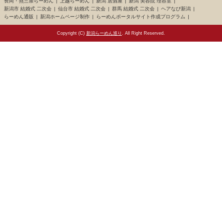
長岡・燕三条らーめん
上越らーめん
新潟 居酒屋
新潟 美容院 理容室
新潟市 結婚式 二次会
仙台市 結婚式 二次会
群馬 結婚式 二次会
ヘアなび新潟
らーめん通販
新潟ホームページ制作
らーめんポータルサイト作成プログラム
Copyright (C)
新潟らーめん巡り
. All Right Reserved.