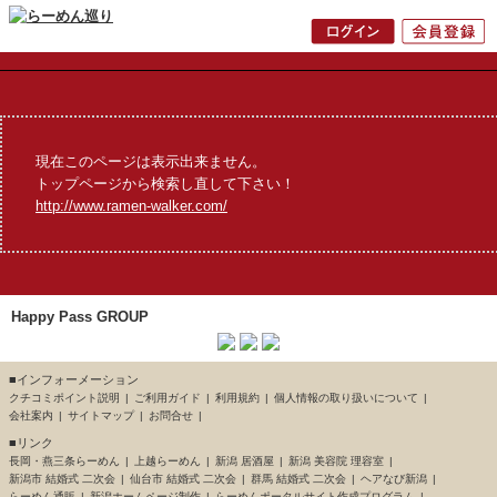
現在このページは表示出来ません。
トップページから検索し直して下さい！
http://www.ramen-walker.com/
Happy Pass GROUP
■インフォーメーション
クチコミポイント説明
ご利用ガイド
利用規約
個人情報の取り扱いについて
会社案内
サイトマップ
お問合せ
■リンク
長岡・燕三条らーめん
上越らーめん
新潟 居酒屋
新潟 美容院 理容室
新潟市 結婚式 二次会
仙台市 結婚式 二次会
群馬 結婚式 二次会
ヘアなび新潟
らーめん通販
新潟ホームページ制作
らーめんポータルサイト作成プログラム