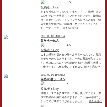
4.5
投稿者：lucy
あまり投稿したくないのですが・・・。味噌好きな
人ならぜひ一度訪問していただきたいです。濃厚味
噌・野菜たっぷり・トッピングもほとんど¥50・お好
みで種類豊富な卓上調味料（特にニンニク）もあり
ありです。ご主 ...
続きを読む>>
2019-09-06 20:03:34
みそらーめん
4.5
投稿者：lucy
ごまの風味が引き立つ熱々みそらーめんです。野菜
みそらーめんもありますが、十分に野菜が入ってま
す。卓上ににんにくや七味があるので味変で美味し
さ倍増です。しかも安い！！¥600 ...
続きを読む>>
2019-09-06 19:57:52
麻婆味噌ラーメン
4
投稿者：lucy
味噌ベースの麻婆麺です。豆腐は使ってません。濃
厚で餡強めが麺に絡みすぎます。ラー油が綺麗にか
かっててピリ辛で汗が止まりません。 ...
続きを読む
>>