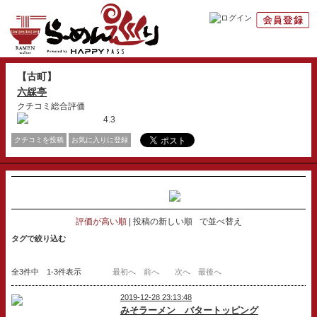
【古町】
六綵亭
クチコミ総合評価
4.3
クチコミを投稿
お気に入りに登録
評価が高い順
投稿の新しい順
で並べ替え
タグで絞り込む
全3件中 1-3件表示
最初へ
前へ
次へ
最後へ
2019-12-28 23:13:48
みそラーメン バタートッピング