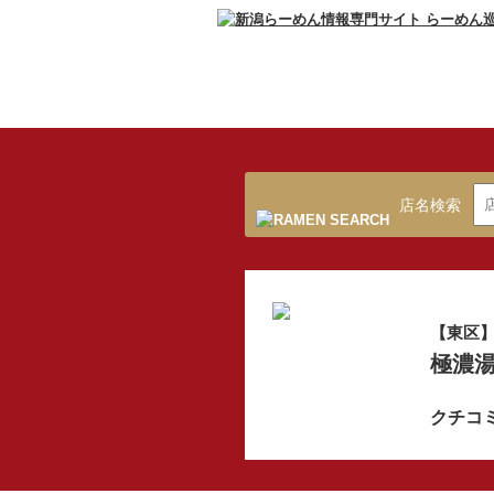
店名検索
【東区
極濃湯
クチコ