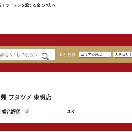
条件検索
】
麺 フタツメ 東明店
ミ総合評価
4.3