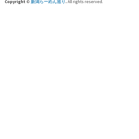
Copyright ©
新潟らーめん巡り
.
All rights reserved.