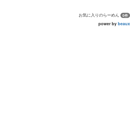
お気に入りのらーめん
0件
power by
beaux