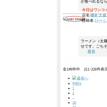
が食べれるな
今日はワンコ
店名:
麺家 太威
投稿者:
ひーく
ラーメン（太麺
せです。ごち
豚骨
全
240
件中
211
-
220
件表
最初へ
PREV
1
2
...
20