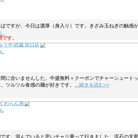
そばですが、今日は濃厚（身入り）です。きざみ玉ねぎの触感
し
問です。
ゅうや 武蔵 笹口店
ん
に間に合いませんした。中盛無料＋クーポンでチャーシュート
す。ツルツル食感の麺が好きです。
... 続きを読む>>
 ぐわらん洞
ん
問です。混んでいると思いチャリ乗って行きました。流石の支