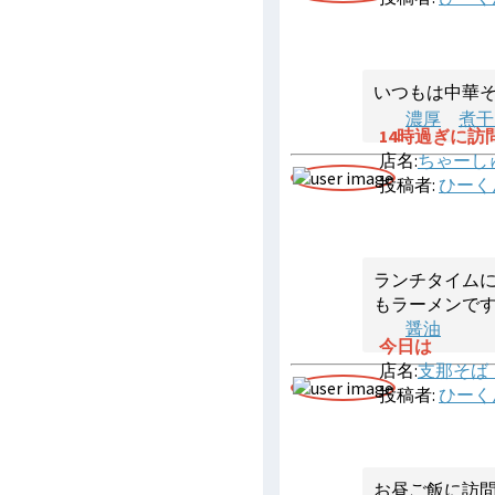
いつもは中華
濃厚
煮干
14時過ぎに訪
店名:
ちゃーし
投稿者:
ひーく
ランチタイム
もラーメンで
醤油
今日は
店名:
支那そば
投稿者:
ひーく
お昼ご飯に訪