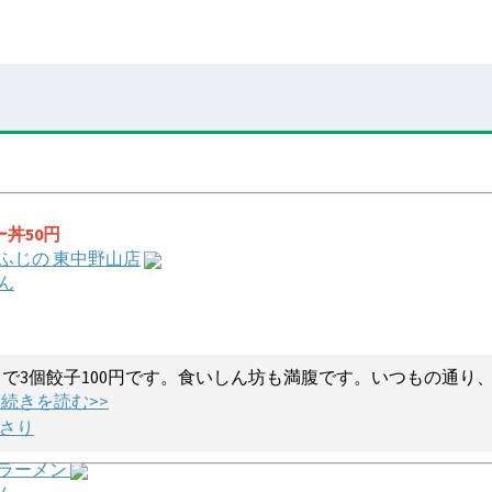
丼50円
 ふじの 東中野山店
ん
で3個餃子100円です。食いしん坊も満腹です。いつもの通り
.. 続きを読む>>
さり
ラーメン