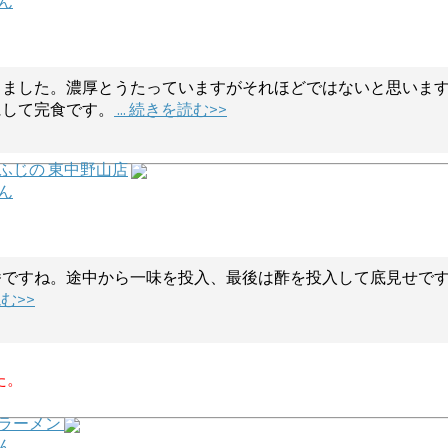
ん
しました。濃厚とうたっていますがそれほどではないと思いま
にして完食です。
... 続きを読む>>
 ふじの 東中野山店
ん
番ですね。途中から一味を投入、最後は酢を投入して底見せで
読む>>
た。
ラーメン
ん