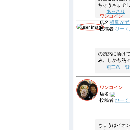
ちそうさまで
あっさり
ワンコイン
店名:
麺屋 か
投稿者:
ひーく
の誘惑に負け
み。しかも熱
燕三条
背
ワンコイン
店名:
投稿者:
ひーく
きょうはイオ