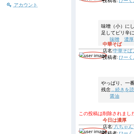
投稿者:
ひーく
アカウント
味噌（小）に
足してピリ辛
味噌
濃厚
中華そば
店名:
中華そば
投稿者:
ひーく
やっぱり、一
残念
... 続きを
醤油
この投稿は削除されまし
今日は濃厚
店名:
八ちゃん
投稿者:
ひーく