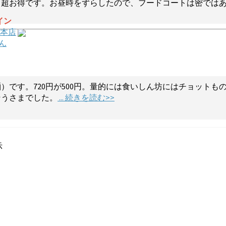
ら超お得です。お昼時をずらしたので、フードコートは密では
イン
 本店
ん
）です。720円が500円。量的には食いしん坊にはチョット
そうさまでした。
... 続きを読む>>
示