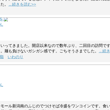
した。
... 続きを読む>>
ずを
ん
ていってきました。開店以来なので数年ぶり、二回目の訪問で
々。麺も負けないガシガシ感です。ごちそうさまでした。
... 
脂
いわのり
ん
ンモール新潟南のふじのでつけそば冷盛をワンコインです。食