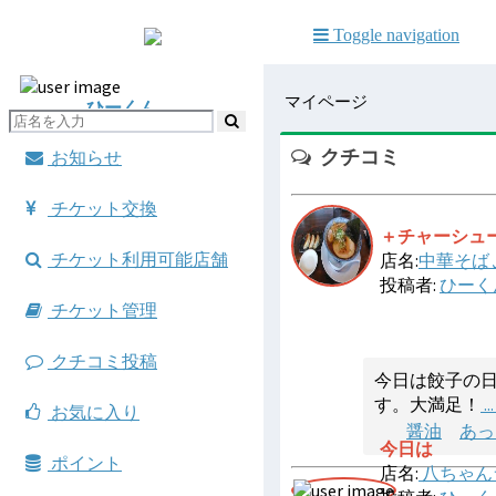
Toggle navigation
マイページ
ひーくん
クチコミ
お知らせ
チケット交換
＋チャーシュー
チケット利用可能店舗
店名:
中華そば
投稿者:
ひーく
チケット管理
クチコミ投稿
今日は餃子の日
す。大満足！
.
お気に入り
醤油
あっ
今日は
ポイント
店名:
八ちゃん