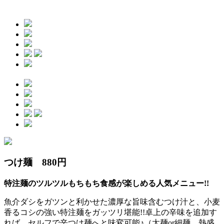
つけ麺 880円
特注麺のツルツルもちもち食感が楽しめる人気メニュー!!
魚介ダシをガツンと利かせた濃厚な旨味含むつけ汁と、小麦
香るコシの強い特注麺をガッツリ堪能!!卓上の辛味を追加す
れば、セルフで辛つけ麺へと味変可能♪（太麺or細麺、熱盛