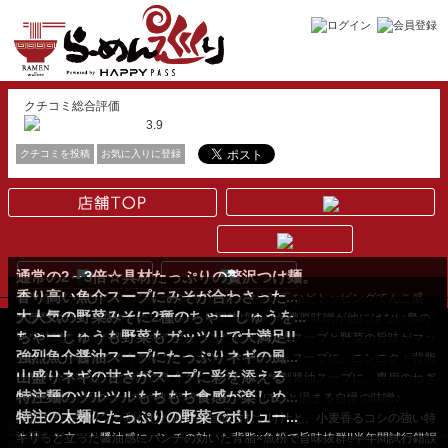
クチコミ総合評価
3.9
クチコミを投稿
お気に入りに登録
通常の2～3倍☆具材たっぷりの贅沢つけ麺。
香り高い魚介スープにみそが合わさった...
通常のつけ麺にチャーシューやねぎ、メンマや味玉などトッピングてんこ盛
大人気の野菜みそに2種のちゃーしゅうを...
り!!具材たっぷりで...
数種類の野菜・果物を練り込み1ヶ月間熟成させた濃厚味噌が他にはない梟の
ちゃーしゅうも野菜もガッツリで大満足!!
味の決め手!!たっぷ...
熟成味噌を使った濃厚でまろやかなこだわりの味噌スープと野菜の旨味がマッ
強烈魚介醤油スープにたっぷりネギの風...
チした人気NO.1の...
魚粉もたっぷりで魚介系のダシをガツンと利かせたスープに、ニンニク＋背脂
山盛りネギの甘さがスープに彩を添える
でパンチを加える!...
特製魚介香味油と数種類の魚介ダシを効かせた特製醤油スープに、専用のねぎ
特注麺のツルツルもちもち食感が楽しめ...
カッターでカット...
動物系×魚介系のスープに熟成味噌を合わせたほっと温まる自慢の味噌♪
特注の太麺にたっぷりの野菜でボリュー...
専用のねぎカッタ...
魚介ダシをガツンと利かせた濃厚な旨味含むつけ汁と、小麦香るコシの強い特
注麺をガッツリ堪...
キリっと立った醤油感にパンチの効いた背脂×魚粉で旨味抜群!!半年間試行錯誤