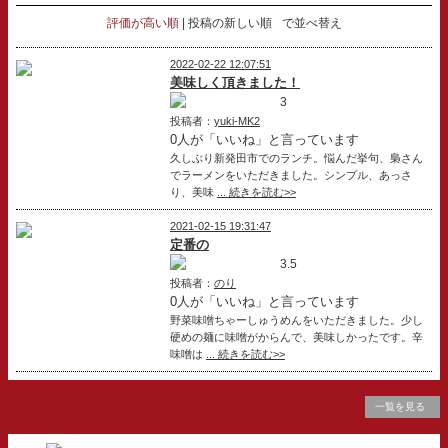
評価が高い順
投稿の新しい順
で並べ替え
2022-02-22 12:07:51
美味しく頂きました！
3
投稿者：
yuki-MK2
0人が「いいね」と言っています
久しぶり新発田市でのランチ。悩んだ挙句、梟さん
でラーメンをいただきました。シンプル、あっさ
り、美味
... 続きを読む>>
2021-02-15 19:31:47
定番の
3.5
投稿者：
のり
0人が「いいね」と言っています
野菜味噌ちゃーしゅうめんをいただきました。少し
硬めの麺に味噌がからんで、美味しかったです。辛
味噌は
... 続きを読む>>
一覧を見る