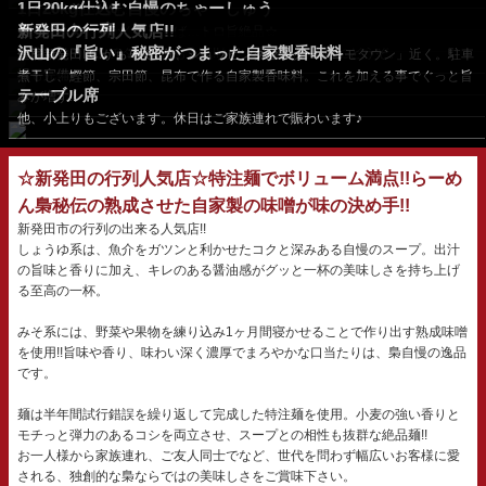
1日20kg仕込む自慢のちゃーしゅう
して辿り着いた特...
カウンター席
新発田の行列人気店!!
特製ダレで柔らかく煮込めば…トロ旨絶品☆
沢山の『旨い』秘密がつまった自家製香味料
営業マンのランチタイムにも人気!!お一人様でもお気軽にどうぞ。
聖籠新発田I.C.から車で3分、ショッピングセンター「コモタウン」近く。駐車
場も完備!! ...
煮干し、鰹節、宗田節、昆布で作る自家製香味料。これを加える事でぐっと旨
テーブル席
みが増す!!
他、小上りもございます。休日はご家族連れで賑わいます♪
☆新発田の行列人気店☆特注麺でボリューム満点!!らーめ
ん梟秘伝の熟成させた自家製の味噌が味の決め手!!
新発田市の行列の出来る人気店!!
しょうゆ系は、魚介をガツンと利かせたコクと深みある自慢のスープ。出汁
の旨味と香りに加え、キレのある醤油感がグッと一杯の美味しさを持ち上げ
る至高の一杯。
みそ系には、野菜や果物を練り込み1ヶ月間寝かせることで作り出す熟成味噌
を使用!!旨味や香り、味わい深く濃厚でまろやかな口当たりは、梟自慢の逸品
です。
麺は半年間試行錯誤を繰り返して完成した特注麺を使用。小麦の強い香りと
モチっと弾力のあるコシを両立させ、スープとの相性も抜群な絶品麺!!
お一人様から家族連れ、ご友人同士でなど、世代を問わず幅広いお客様に愛
される、独創的な梟ならではの美味しさをご賞味下さい。