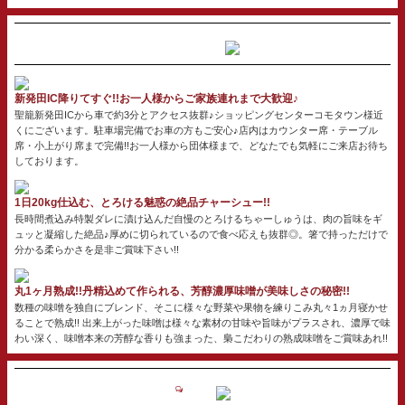
新発田IC降りてすぐ!!お一人様からご家族連れまで大歓迎♪
聖籠新発田ICから車で約3分とアクセス抜群♪ショッピングセンターコモタウン様近
くにございます。駐車場完備でお車の方もご安心♪店内はカウンター席・テーブル
席・小上がり席まで完備!!お一人様から団体様まで、どなたでも気軽にご来店お待ち
しております。
1日20kg仕込む、とろける魅惑の絶品チャーシュー!!
長時間煮込み特製ダレに漬け込んだ自慢のとろけるちゃーしゅうは、肉の旨味をギ
ュッと凝縮した絶品♪厚めに切られているので食べ応えも抜群◎。箸で持っただけで
分かる柔らかさを是非ご賞味下さい!!
丸1ヶ月熟成!!丹精込めて作られる、芳醇濃厚味噌が美味しさの秘密!!
数種の味噌を独自にブレンド、そこに様々な野菜や果物を練りこみ丸々1ヵ月寝かせ
ることで熟成!! 出来上がった味噌は様々な素材の甘味や旨味がプラスされ、濃厚で味
わい深く、味噌本来の芳醇な香りも強まった、梟こだわりの熟成味噌をご賞味あれ!!