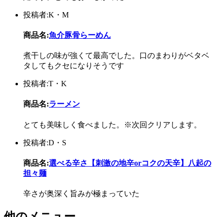
投稿者:K・M
商品名:
魚介豚骨らーめん
煮干しの味が強くて最高でした。口のまわりがベタベ
タしてもクセになりそうです
投稿者:T・K
商品名:
ラーメン
とても美味しく食べました。※次回クリアします。
投稿者:D・S
商品名:
選べる辛さ【刺激の地辛orコクの天辛】八起の
担々麺
辛さが奥深く旨みが極まっていた
他のメニュー