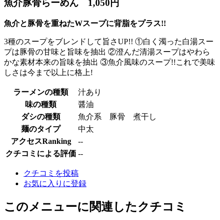
魚介豚骨らーめん 1,050円
魚介と豚骨を重ねたWスープに背脂をプラス!!
3種のスープをブレンドして旨さUP!! ①白く濁った白湯スー
プは豚骨の甘味と旨味を抽出 ②澄んだ清湯スープはやわら
かな素材本来の旨味を抽出 ③魚介風味のスープ!!これで美味
しさは今まで以上に格上!
ラーメンの種類
汁あり
味の種類
醤油
ダシの種類
魚介系 豚骨 煮干し
麺のタイプ
中太
アクセスRanking
--
クチコミによる評価
--
クチコミを投稿
お気に入りに登録
このメニューに関連したクチコミ