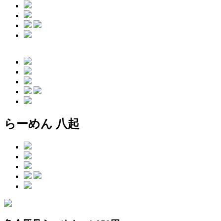
らーめん 八起