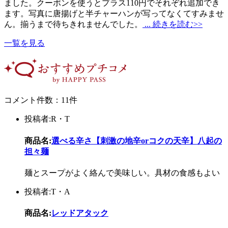
ました。クーポンを使うとプラス110円でそれぞれ追加でき
ます。写真に唐揚げと半チャーハンが写ってなくてすみませ
ん。揃うまで待ちきれませんでした。
... 続きを読む>>
一覧を見る
コメント件数：11件
投稿者:R・T
商品名:
選べる辛さ【刺激の地辛orコクの天辛】八起の
担々麺
麺とスープがよく絡んで美味しい。具材の食感もよい
投稿者:T・A
商品名:
レッドアタック