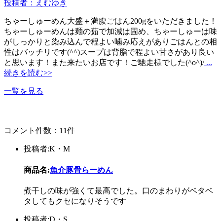
投稿者：えむゆき
ちゃーしゅーめん大盛＋満腹ごはん200gをいただきました！
ちゃーしゅーめんは麺の茹で加減は固め、ちゃーしゅーは味
がしっかりと染み込んで程よい噛み応えがありごはんとの相
性はバッチリです(^^)スープは背脂で程よい甘さがあり良い
と思います！また来たいお店です！ご馳走様でした(^o^)/
...
続きを読む>>
一覧を見る
コメント件数：11件
投稿者:K・M
商品名:
魚介豚骨らーめん
煮干しの味が強くて最高でした。口のまわりがベタベ
タしてもクセになりそうです
投稿者:D・S