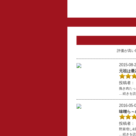
評価が高い
2015-08-2
元祖は最
投稿者：
挽き肉たっ
... 続きを
2016-05-0
味噌ら～
投稿者：
野菜増し&
... 続きを