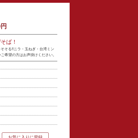
0円
ぜそば！
そそる!!ニラ・玉ねぎ・台湾ミン
料♪ご希望の方はお声掛けください。
お気に入りに登録