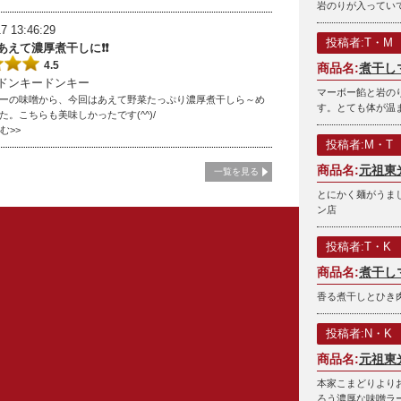
岩のりが入ってい
7 13:46:29
投稿者:T・M
あえて濃厚煮干しに❗❗
4.5
商品名:
煮干し
ドンキードンキー
マーボー餡と岩の
ーの味噌から、今回はあえて野菜たっぷり濃厚煮干しら～め
す。とても体が温
た。こちらも美味しかったです(^^)/
読む>>
投稿者:M・T
商品名:
元祖東
一覧を見る
とにかく麺がうまし
ン店
投稿者:T・K
商品名:
煮干し
香る煮干しとひき肉
投稿者:N・K
商品名:
元祖東
本家こまどりより
ろう濃厚な味噌ラ