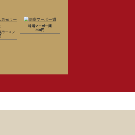
味噌マーボー麺
800円
光ラーメン
円