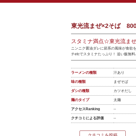
東光流まぜ×2そば 80
スタミナ満点☆東光流ま
ニンニク醤油ダレに節系の風味が食欲を
チetcでスタミナたっぷり！ 追い飯無
ラーメンの種類
汁あり
味の種類
まぜそば
ダシの種類
カツオだし
麺のタイプ
太麺
アクセスRanking
--
クチコミによる評価
--
クチコミを投稿