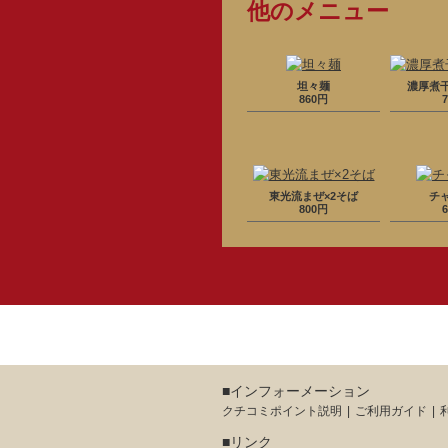
他のメニュー
坦々麺
濃厚煮
860円
東光流まぜ×2そば
チ
800円
■インフォーメーション
クチコミポイント説明
ご利用ガイド
■リンク