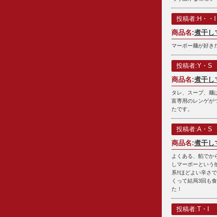
投稿者:H・・I
商品名:
煮干し
マーボー麺が好きだ
投稿者:Y・S
商品名:
煮干し
タレ、スープ、麺
富専用のレンゲが
たです。
投稿者:A・S
商品名:
煮干し
よくある、餡でか
しマーボーという
系!!ほどよい辛さ
くって結局3回も食
た！
投稿者:T・I