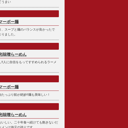
てうまい
マーボー麺
り、スープと麺のバランスが良かったで
まりました。
光味噌らーめん
!!人に自信をもってすすめられるラーメ
マーボー麺
たっぷり餡が絶妙!!麺も美味しい！
光味噌らーめん
おいしい。二十年食べ続けても飽きないだ
ーメンは地元の誇りです