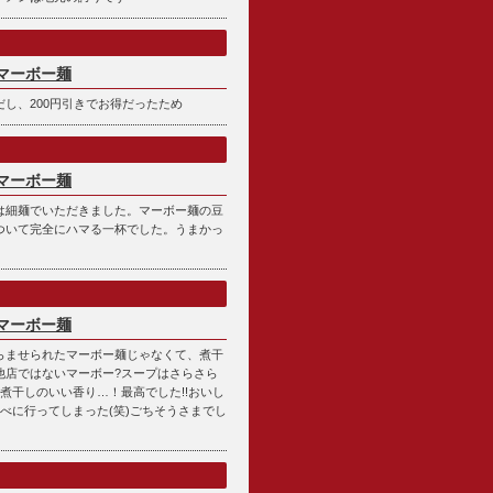
マーボー麺
し、200円引きでお得だったため
マーボー麺
は細麺でいただきました。マーボー麺の豆
ついて完全にハマる一杯でした。うまかっ
マーボー麺
らませられたマーボー麺じゃなくて、煮干
他店ではないマーボー?スープはさらさら
で煮干しのいい香り…！最高でした!!おいし
べに行ってしまった(笑)ごちそうさまでし