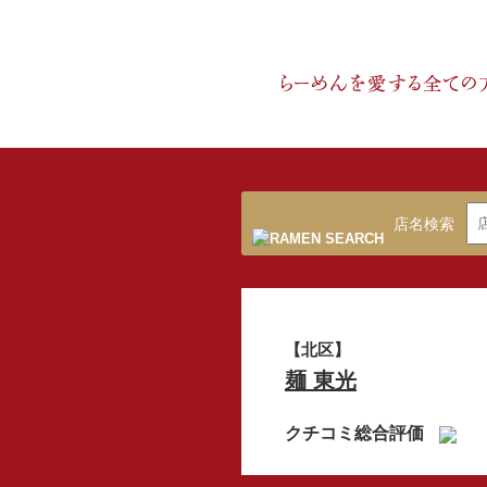
店名検索
【北区】
麺 東光
クチコミ総合評価