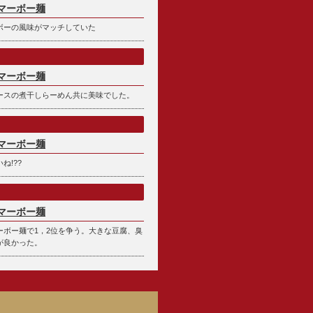
マーボー麺
ボーの風味がマッチしていた
マーボー麺
ースの煮干しらーめん共に美味でした。
マーボー麺
ね!??
マーボー麺
ーボー麺で1，2位を争う。大きな豆腐、臭
が良かった。