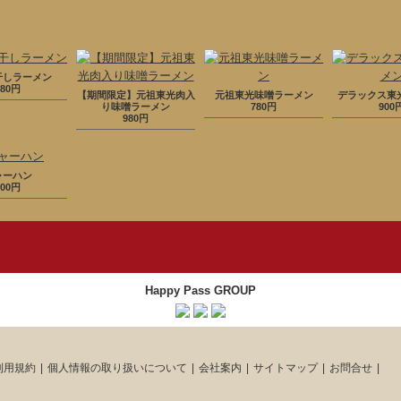
干しラーメン
780円
【期間限定】元祖東光肉入
元祖東光味噌ラーメン
デラックス東
り味噌ラーメン
780円
900
980円
ャーハン
600円
Happy Pass GROUP
利用規約
個人情報の取り扱いについて
会社案内
サイトマップ
お問合せ