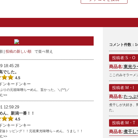
コメント件数：1
順
投稿の新しい順
で並べ替え
投稿者:S・O
9 18:45:28
商品名:
東光ラ
高でした。
ここのみそラーメ
4.5
ドンキードンキー
投稿者:M・I
ぷりの元祖味噌らーめん、旨かった。＼(^^)／
読む>>
商品名:
たっぷ
煮干しが大好き、
1 12:59:29
た。
めん、新潟一番！！
4.5
投稿者:M・T
ドンキードンキー
背油トッピング！！元祖東光味噌ら～めん、うまし！！
商品名:
煮干し
読む>>