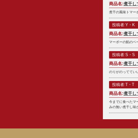
商品名:
煮干し
煮干の風味トマー
投稿者:Y・K
商品名:
煮干し
マーボーの餡のベ
投稿者:S・S
商品名:
煮干し
のりがのってていい
投稿者:T・T
商品名:
煮干し
今までに食べたマ
みの無い煮干し味