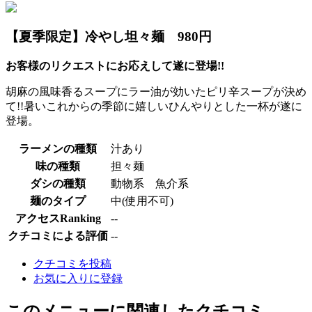
【夏季限定】冷やし坦々麺 980円
お客様のリクエストにお応えして遂に登場!!
胡麻の風味香るスープにラー油が効いたピリ辛スープが決め
て!!暑いこれからの季節に嬉しいひんやりとした一杯が遂に
登場。
ラーメンの種類
汁あり
味の種類
担々麺
ダシの種類
動物系 魚介系
麺のタイプ
中(使用不可)
アクセスRanking
--
クチコミによる評価
--
クチコミを投稿
お気に入りに登録
このメニューに関連したクチコミ