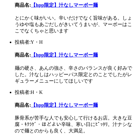
商品名:
【hpp限定】汁なしマーボー麺
とにかく味がいい。辛いだけでなく旨味がある。しょ
うゆや塩もあごだしがきいてうまいが、マーボーはこ
こでなくちゃと思います
投稿者:Y・H
商品名:
【hpp限定】汁なしマーボー麺
麺の硬さ、あんの強さ、辛さのバランスが良く好みで
した。汁なしはハッピーパス限定とのことでしたがレ
ギュラーメニューにしてほしいです
投稿者:H・K
商品名:
【hpp限定】汁なしマーボー麺
豚骨系が苦手な人でも安心して行けるお店。大きな豆
腐・ｷｸﾗｹﾞ・ほどよい辛味、寒い日にﾋﾟｯﾀﾘ。汁ナシな
ので麺とのからも良く、大満足。