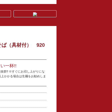
ば（具材付） 920
い一杯!!
群!! ※すぐにお召し上がりにな
以上かかる場合は生麺をお勧めしま