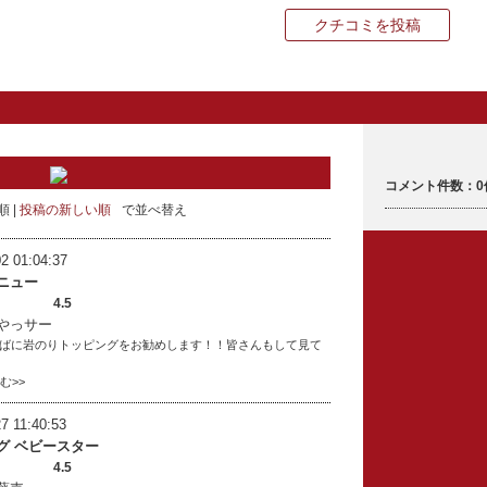
クチコミを投稿
コメント件数：0
順
投稿の新しい順
で並べ替え
2 01:04:37
ニュー
4.5
やっサー
ばに岩のりトッピングをお勧めします！！皆さんもして見て
読む>>
7 11:40:53
グ ベビースター
4.5