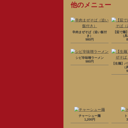
他のメニュー
辛肉まぜそば（追い飯付
【茹で麺
き）
（具
980円
シビ辛味噌ラーメン
980円
【生麺】パ
（
チャーシュー麺
ト
1,200円