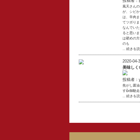
投稿者：
風天さんの
が、シビか
は、辛肉ま
てツボりま
なんでいた
ると思いま
は硬めの方
のも
... 続きを
2020-04-3
美味しく
投稿者：yu
焦がし醤油
す👍御馳
... 続きを