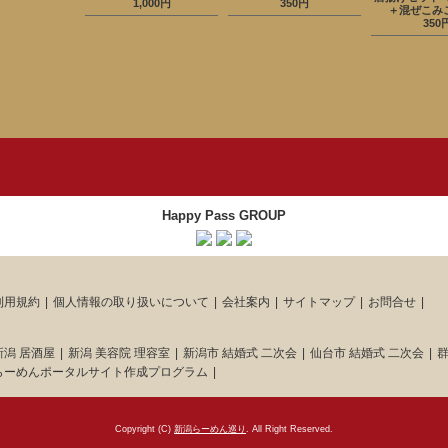
1,000円
350円
＋混ぜこみ
350
Happy Pass GROUP
利用規約
個人情報の取り扱いについて
会社案内
サイトマップ
お問合せ
新潟 居酒屋
新潟 美容院 理容室
新潟市 結婚式 二次会
仙台市 結婚式 二次会
群
らーめんポータルサイト作成プログラム
Copyright (C)
新潟らーめん巡り
. All Right Reserved.