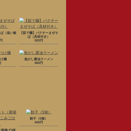
そば（追い飯
【茹で麺】パクチーまぜそ
）
ば（具材付き）
0円
920円
つけ麺
焦がし醤油ラーメン
円
900円
餃子（5個）
400円
（唐揚げ3個