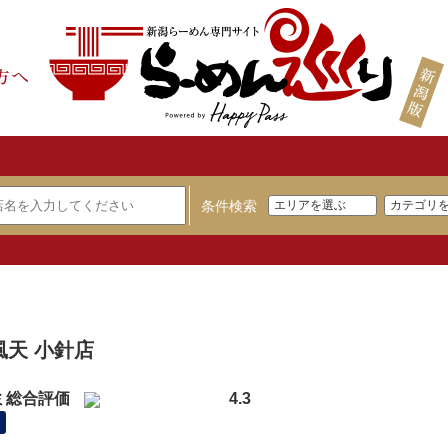
条件検索
】
風天 小針店
ミ総合評価
4.3