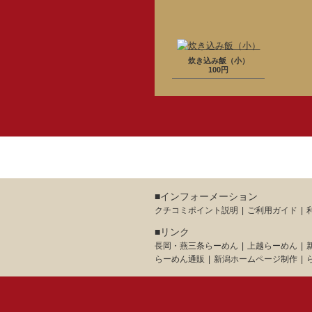
炊き込み飯（小）
100円
■インフォーメーション
クチコミポイント説明
ご利用ガイド
■リンク
長岡・燕三条らーめん
上越らーめん
らーめん通販
新潟ホームページ制作