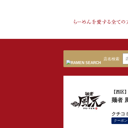
店名検索
【西区
麺者 
クチコ
クーポン