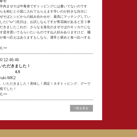
藤壱
辛肉まぜそば中毒者ですトッピングには書いてないのです
らを頼むと小皿に入れてもらえます辛いのが好きな自分に
ぜそばとシビからの組み合わせが、最高にマッチングしてい
した( ^ω^ )先日は、お試しなんですが青花椒があると言う事
だきましたこれが、さらなる進化のまぜそばのキッカケにな
す是非置いてもらいたいものですね人好みありますけど、麺
が食べ応えはありますもしなら、通常と硬めと食べ比べする
読む>>
0 12:46:46
いただきました！
4.5
ki-MK2
、いただきました！美味し！満足！ネギトッピング、グーで
走様でした！
読む>>
一覧を見る