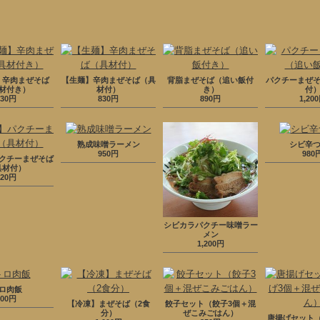
】辛肉まぜそば
【生麺】辛肉まぜそば（具
背脂まぜそば（追い飯付
パクチーまぜ
材付き）
材付）
き）
付
830円
830円
890円
1,20
熟成味噌ラーメン
シビ辛
950円
980
クチーまぜそば
具材付）
920円
シビカラパクチー味噌ラー
メン
1,200円
ロ肉飯
300円
【冷凍】まぜそば（2食
餃子セット（餃子3個＋混
分）
ぜこみごはん）
唐揚げセット