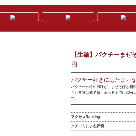
【生麺】パクチーまぜそ
円
パクチー好きにはたまらな
パクチー独特の風味が、まぜそばと相性抜
られる方は茹で麺、食べるまでに30分
す。
アクセスRanking
--
クチコミによる評価
--