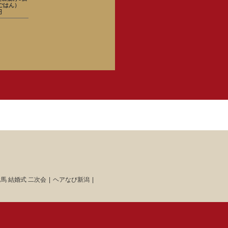
ごはん）
円
馬 結婚式 二次会
ヘアなび新潟