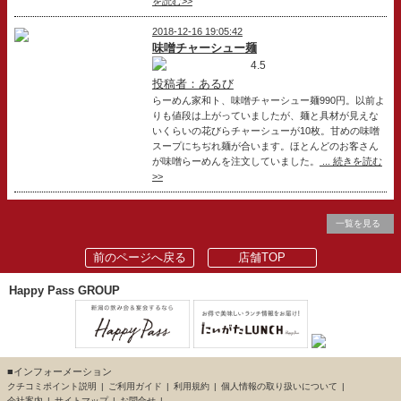
を読む>>
2018-12-16 19:05:42
味噌チャーシュー麺
4.5
投稿者：あるび
らーめん家和ト、味噌チャーシュー麺990円。以前よ
りも値段は上がっていましたが、麺と具材が見えな
いくらいの花びらチャーシューが10枚。甘めの味噌
スープにちぢれ麺が合います。ほとんどのお客さん
が味噌らーめんを注文していました。
... 続きを読む
>>
一覧を見る
前のページへ戻る
店舗TOP
Happy Pass GROUP
■インフォーメーション
クチコミポイント説明
ご利用ガイド
利用規約
個人情報の取り扱いについて
会社案内
サイトマップ
お問合せ