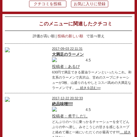
クチコミを投稿
お気に入りに登録
このメニューに関連したクチコミ
評価が高い順
投稿の新しい順
で並べ替え
2017-09-03 22:11:31
大満足のラーメン
4.5
投稿者：あるび
630円で満足できる醤油ラーメンといったらこれ。和
玄系のラーメンで具沢山、甘めのスープにチャーシ
ューが3枚、山盛りのもやしとコスパ高めの大満足な
ラーメンです。
... 続きを読む>>
2017-12-22 20:32:33
絶品味噌!!!!
4.5
投稿者：煮干しだし
どんぶりのヘリに乗っかるチャーシューを全てどん
ぶりの中へ潜し、みそこうじの甘さを感じるスープ
と絡めて麺と一緒にいただくのが最高です!!!!
... 続き