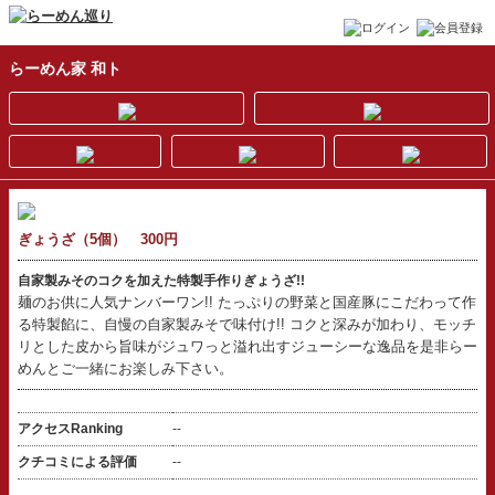
らーめん家 和ト
ぎょうざ（5個） 300円
自家製みそのコクを加えた特製手作りぎょうざ!!
麺のお供に人気ナンバーワン!! たっぷりの野菜と国産豚にこだわって作
る特製餡に、自慢の自家製みそで味付け!! コクと深みが加わり、モッチ
リとした皮から旨味がジュワっと溢れ出すジューシーな逸品を是非らー
めんとご一緒にお楽しみ下さい。
アクセスRanking
--
クチコミによる評価
--