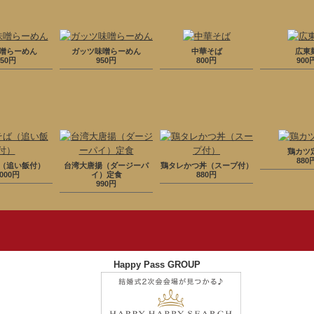
噌らーめん
ガッツ味噌らーめん
中華そば
広東
950円
950円
800円
900
鶏カツ
880
（追い飯付）
台湾大唐揚（ダージーパ
鶏タレかつ丼（スープ付）
,000円
イ）定食
880円
990円
Happy Pass GROUP