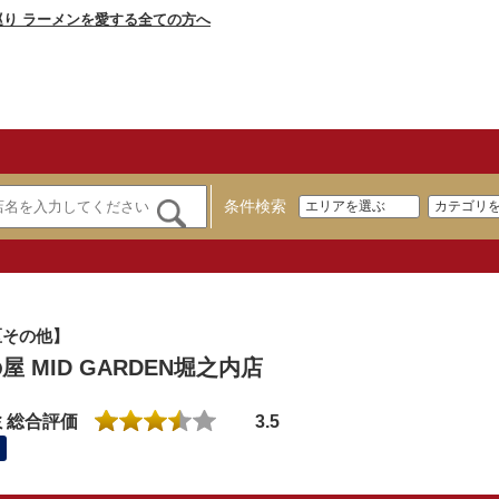
条件検索
区その他】
屋 MID GARDEN堀之内店
ミ総合評価
3.5