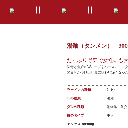
湯麺（タンメン） 90
たっぷり野菜で女性にも大
豚骨と魚介のWスープをベースに、コ
の旨味が溶け出し更に味わい深くなっ
ラーメンの種類
汁あり
味の種類
湯麺
ダシの種類
動物系 魚
麺のタイプ
中太
アクセスRanking
--