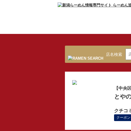
店名検索
【中央
とやの
クチコ
クーポン