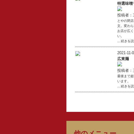
特選味噌
投稿者：
とやの閉店
文。変わら
お店が広く
い。
... 続きを
2021-11-0
広東麺
投稿者：
最後まで超
います。
... 続きを
他のメニュー