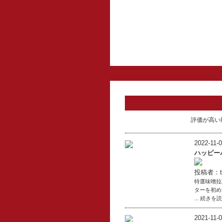
評価が高い
2022-11-0
ハッピー
投稿者：to
特選味噌拉
ターを初め
... 続きを
2021-11-0