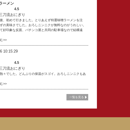
ラーメン
4.5
三刀流おにぎり
後、初めて行きました。とりあえず特選味噌ラーメンを注
ずの美味さでした。おろしニンニクが無料なのがうれしい。
て好印象な反面、パチンコ屋と共同の駐車場なので結構遠
読む>>
6 10:15:29
4.5
三刀流おにぎり
熱々でした。どんぶりの保温がスゴイ。おろしニンニクもあ
読む>>
一覧を見る