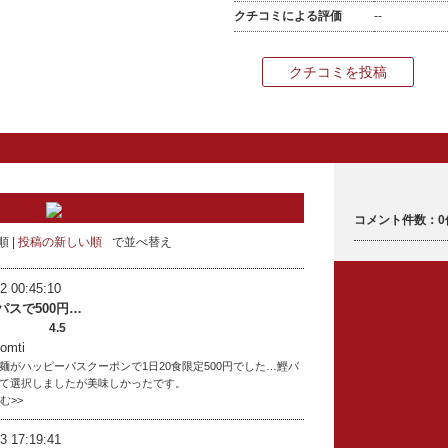
クチコミによる評価
--
クチコミを投稿
コメント件数：0
順
投稿の新しい順
で並べ替え
2 00:45:10
パスで500円…
4.5
mti
麺がハッピーパスクーポンで1日20食限定500円でした…鰹バ
て選択しましたが美味しかったです。
読む>>
3 17:19:41