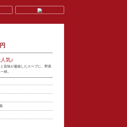
0円
人気♪
クと旨味が凝縮したスープに、野菜
た一杯。
介系