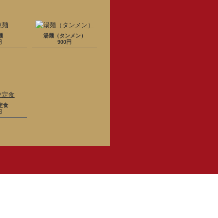
麺
湯麺（タンメン）
円
900円
定食
円