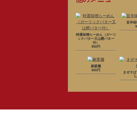
旨辛味
特選味噌らーめん（ガーリ
ックバター又は鰹バター
付）
950円
麻婆麺
900円
まぜそば
1