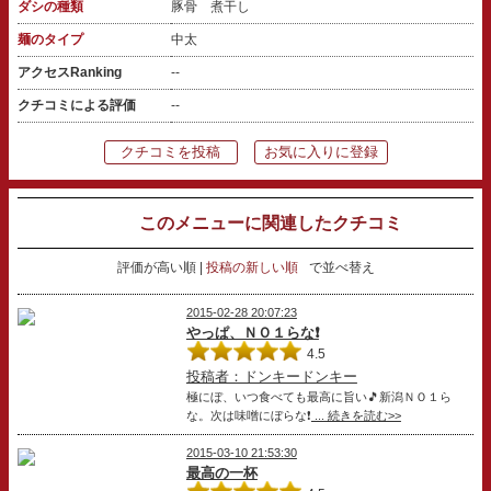
ダシの種類
豚骨 煮干し
麺のタイプ
中太
アクセスRanking
--
クチコミによる評価
--
クチコミを投稿
お気に入りに登録
このメニューに関連したクチコミ
評価が高い順
投稿の新しい順
で並べ替え
2015-02-28 20:07:23
やっぱ、ＮＯ１らな❗
4.5
投稿者：ドンキードンキー
極にぼ、いつ食べても最高に旨い🎵新潟ＮＯ１ら
な。次は味噌にぼらな❗
... 続きを読む>>
2015-03-10 21:53:30
最高の一杯