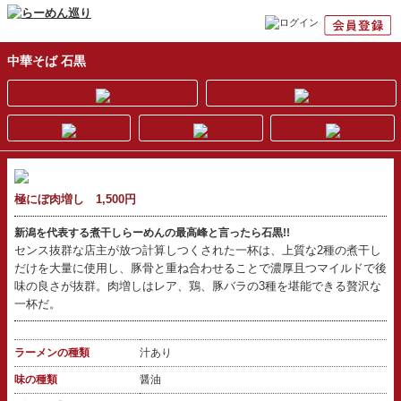
中華そば 石黒
極にぼ肉増し 1,500円
新潟を代表する煮干しらーめんの最高峰と言ったら石黒!!
センス抜群な店主が放つ計算しつくされた一杯は、上質な2種の煮干し
だけを大量に使用し、豚骨と重ね合わせることで濃厚且つマイルドで後
味の良さが抜群。肉増しはレア、鶏、豚バラの3種を堪能できる贅沢な
一杯だ。
ラーメンの種類
汁あり
味の種類
醤油