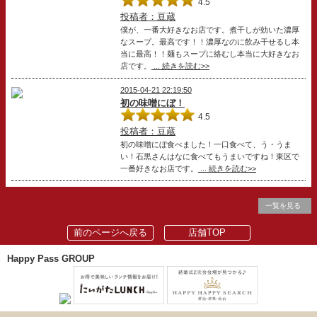
4.5
投稿者：豆蔵
僕が、一番大好きなお店です。煮干しが効いた濃厚
なスープ。最高です！！濃厚なのに飲み干せるし本
当に最高！！麺もスープに絡むし本当に大好きなお
店です。
... 続きを読む>>
2015-04-21 22:19:50
初の味噌にぼ！
4.5
投稿者：豆蔵
初の味噌にぼ食べました！一口食べて、う・うま
い！石黒さんはなに食べてもうまいですね！東区で
一番好きなお店です。
... 続きを読む>>
一覧を見る
前のページへ戻る
店舗TOP
Happy Pass GROUP