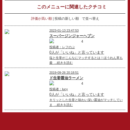
このメニューに関連したクチコミ
評価が高い順
投稿の新しい順
で並べ替え
2023-01-13 23:47:53
スーパージンジャーヘブン
4
投稿者：レフのぶ
0人が「いいね」と言っています
塩と生姜がこんなにマッチするとは！ほうれん草も
最 ...続きを読む
2019-09-26 20:18:51
ド生姜醤油ラーメン
4
投稿者：lucy
0人が「いいね」と言っています
キリッとした生姜と味わい深い醤油がマッチしてい
ま ...続きを読む