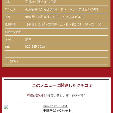
手揉み中華そば 八兵衛
店名
新潟駅南口から徒歩3分、ドン・キホーテ様ビルの1階
アクセス
新潟市中央区南笹口1-1-1 ひもろぎビル1F
住所
【平日】11:30～23:00/【土・日・祝】11：00～23：00
営業時間
お問合せ時間
無休
定休日
025-245-7018
TEL
HP
HP（携帯）
このメニューに関連したクチコミ
評価が高い順
投稿の新しい順
で並べ替え
2025-02-02 21:59:38
中華そば＋Cセット