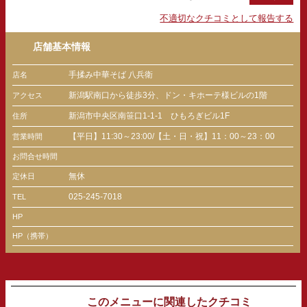
不適切なクチコミとして報告する
店舗基本情報
手揉み中華そば 八兵衛
店名
新潟駅南口から徒歩3分、ドン・キホーテ様ビルの1階
アクセス
新潟市中央区南笹口1-1-1 ひもろぎビル1F
住所
【平日】11:30～23:00/【土・日・祝】11：00～23：00
営業時間
お問合せ時間
無休
定休日
025-245-7018
TEL
HP
HP（携帯）
このメニューに関連したクチコミ