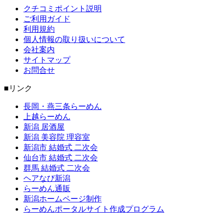
クチコミポイント説明
ご利用ガイド
利用規約
個人情報の取り扱いについて
会社案内
サイトマップ
お問合せ
■リンク
長岡・燕三条らーめん
上越らーめん
新潟 居酒屋
新潟 美容院 理容室
新潟市 結婚式 二次会
仙台市 結婚式 二次会
群馬 結婚式 二次会
ヘアなび新潟
らーめん通販
新潟ホームページ制作
らーめんポータルサイト作成プログラム