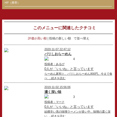
HP（携帯）
このメニューに関連したクチコミ
評価が高い順
投稿の新しい順
で並べ替え
2020-11-07 22:47:12
バリしおらーめん
4
投稿者：あるび
0人が「いいね」と言っています
らーめん家和ト、バリしおらーめん800円。今まで食
べ ...続きを読む
2019-11-02 15:56:06
濃く深い味
3
投稿者：マーク
0人が「いいね」と言っています
結構辛い系の味噌ラーメンが多い中、味噌の濃く深
い ...続きを読む