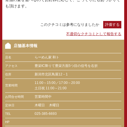
も頂けます。
このクチコミは参考になりましたか
評価する
不適切なクチコミとして報告する
店舗基本情報
らーめん家 和ト
店名
豊栄IC降りて豊栄方面5つ目の信号を右折
アクセス
新潟市北区鳥屋12－1
住所
11:00～15:00／17:00～20:00
営業時間
土日祝 11:00～21:00
営業時間中
お問合せ時間
木曜日
木曜日
定休日
025-385-6693
TEL
HP