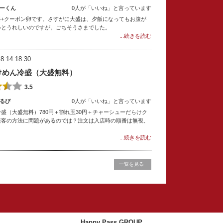
ーくん
0人が「いいね」と言っています
+クーポン卵です。さすがに大盛は、夕飯になってもお腹が
いとうれしいのですが。ごちそうさまでした。
...続きを読む
8 14:18:30
けめん冷盛（大盛無料）
3.5
るび
0人が「いいね」と言っています
盛（大盛無料）780円＋割れ玉30円＋チャーシューだらけク
接客の方法に問題があるのでは？注文は入店時の順番は無視、
...続きを読む
一覧を見る
Happy Pass GROUP