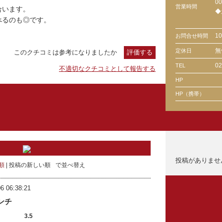
00
営業時間
合います。
◆
べるのも◎です。
1
お問合せ時間
無
定休日
このクチコミは参考になりましたか
評価する
02
TEL
不適切なクチコミとして報告する
HP
HP（携帯）
投稿がありませ
順
投稿の新しい順
で並べ替え
6 06:38:21
ランチ
3.5