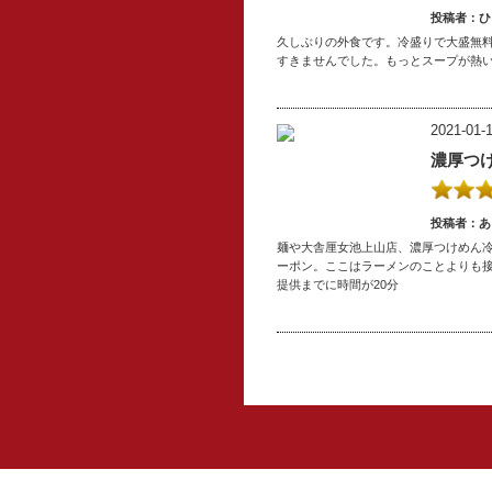
投稿者：ひ
久しぶりの外食です。冷盛りで大盛無料
すきませんでした。もっとスープが熱
2021-01-1
濃厚つ
投稿者：あ
麺や大舎厘女池上山店、濃厚つけめん冷
ーポン。ここはラーメンのことよりも
提供までに時間が20分