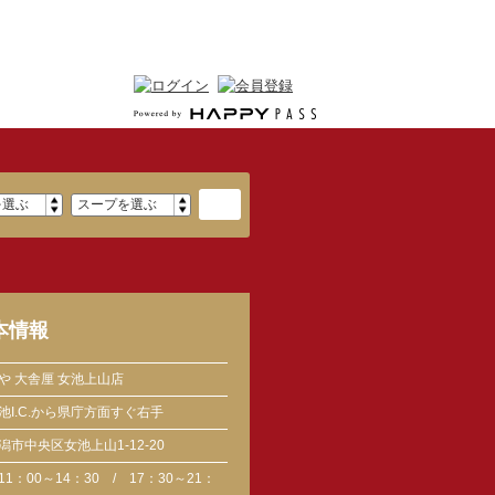
本情報
や 大舎厘 女池上山店
池I.C.から県庁方面すぐ右手
潟市中央区女池上山1-12-20
11：00～14：30 / 17：30～21：