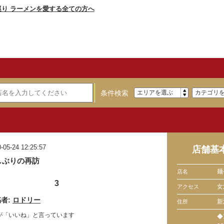
条件検索
-05-24 12:25:57
店舗基
しぶりの再訪
麺
店名
3
女
アクセス
者:
ロドリー
新
住所
が「いいね」と言っています
◆