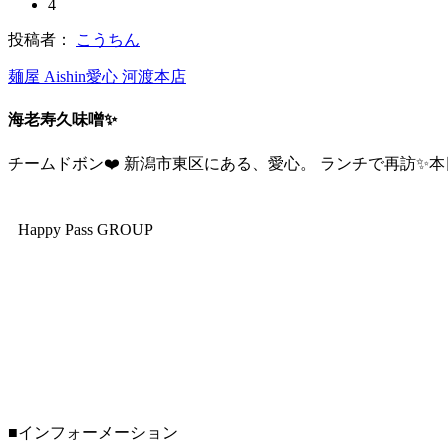
4
投稿者：
こうちん
麺屋 Aishin愛心 河渡本店
海老寿久味噌✨
チームドボン❤️ 新潟市東区にある、愛心。 ランチで再訪✨本日
Happy Pass GROUP
■インフォーメーション