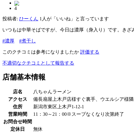
4
投稿者:
ひーくん
1人が「いいね」と言っています
いつもは中華そばですが、今日は濃厚（身入り）です。きざ
#濃厚
#煮干し
このクチコミは参考になりましたか
評価する
不適切なクチコミとして報告する
店舗基本情報
店名
八ちゃんラーメン
アクセス
備長扇屋上木戸店様すぐ裏手、ウエルシア様隣
住所
新潟市東区上木戸1-12-1
営業時間
11：30～21：00※スープなくなり次第終了
お問合せ時間
定休日
無休