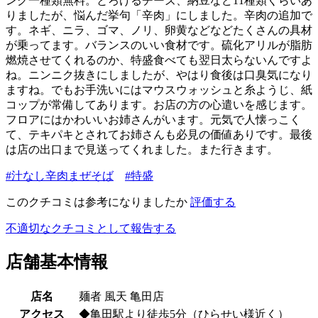
ング一種類無料。とろけるチーズ、納豆など11種類くらいあ
りましたが、悩んだ挙句「辛肉」にしました。辛肉の追加で
す。ネギ、ニラ、ゴマ、ノリ、卵黄などなどたくさんの具材
が乗ってます。バランスのいい食材です。硫化アリルが脂肪
燃焼させてくれるのか、特盛食べても翌日太らないんですよ
ね。ニンニク抜きにしましたが、やはり食後は口臭気になり
ますね。でもお手洗いにはマウスウォッシュと糸ようじ、紙
コップが常備してあります。お店の方の心遣いを感じます。
フロアにはかわいいお姉さんがいます。元気で人懐っこく
て、テキパキとされてお姉さんも必見の価値ありです。最後
は店の出口まで見送ってくれました。また行きます。
#汁なし辛肉まぜそば
#特盛
このクチコミは参考になりましたか
評価する
不適切なクチコミとして報告する
店舗基本情報
店名
麺者 風天 亀田店
アクセス
◆亀田駅より徒歩5分（ひらせい様近く）