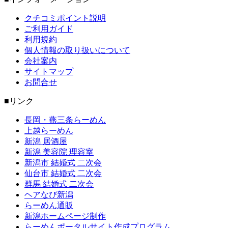
クチコミポイント説明
ご利用ガイド
利用規約
個人情報の取り扱いについて
会社案内
サイトマップ
お問合せ
■リンク
長岡・燕三条らーめん
上越らーめん
新潟 居酒屋
新潟 美容院 理容室
新潟市 結婚式 二次会
仙台市 結婚式 二次会
群馬 結婚式 二次会
ヘアなび新潟
らーめん通販
新潟ホームページ制作
らーめんポータルサイト作成プログラム