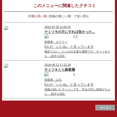
このメニューに関連したクチコミ
評価が高い順
投稿の新しい順
で並べ替え
2020-07-04 11:06:46
ヤミツキの方にすれば良かった...
2.5
投稿者：ロドリー
0人が「いいね」と言っています
物足りない、といのが正直な感想です。ヤミツキと
ら ...続きを読む
2019-08-12 17:21:30
ヤミツキとら麻婆麺
3
投稿者：はる
0人が「いいね」と言っています
花椒が効いたラーメンです。辛みの中に旨味がちゃ
ん ...続きを読む
一覧を見る