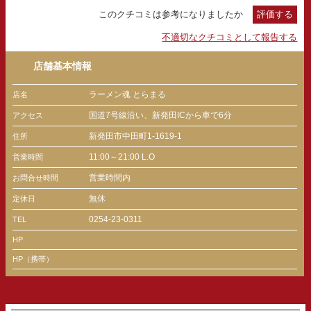
このクチコミは参考になりましたか
評価する
不適切なクチコミとして報告する
店舗基本情報
ラーメン魂 とらまる
店名
国道7号線沿い、新発田ICから車で6分
アクセス
新発田市中田町1-1619-1
住所
11:00～21:00 L.O
営業時間
営業時間内
お問合せ時間
無休
定休日
0254-23-0311
TEL
HP
HP（携帯）